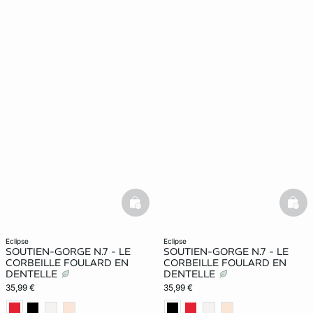
basketfull
bask
eclipse
eclipse
SOUTIEN-GORGE N.7 - LE
SOUTIEN-GORGE N.7 - LE
CORBEILLE FOULARD EN
CORBEILLE FOULARD EN
DENTELLE
DENTELLE
35,99 €
35,99 €