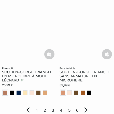
basketfull
bask
pure soft
pure invisible
SOUTIEN-GORGE TRIANGLE
SOUTIEN-GORGE TRIANGLE
EN MICROFIBRE À MOTIF
SANS ARMATURE EN
LÉOPARD
MICROFIBRE
25,99 €
39,99 €
1
2
3
4
5
6