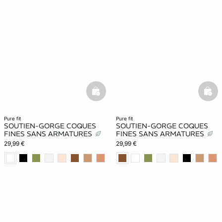
basketfull
bask
pure fit
pure fit
SOUTIEN-GORGE COQUES
SOUTIEN-GORGE COQUES
FINES SANS ARMATURES
FINES SANS ARMATURES
29,99 €
29,99 €