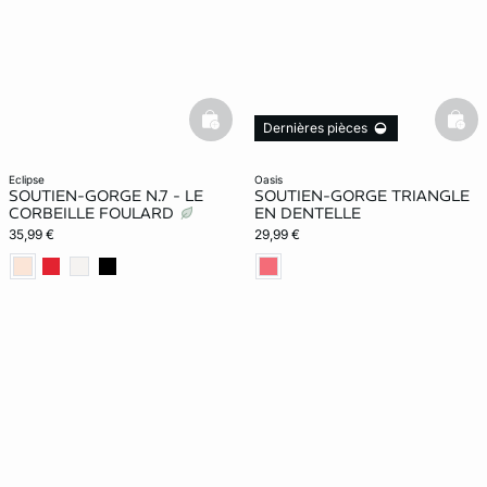
basketfull
bask
Dernières pièces
eclipse
oasis
SOUTIEN-GORGE N.7 - LE
SOUTIEN-GORGE TRIANGLE
CORBEILLE FOULARD
EN DENTELLE
35,99 €
29,99 €