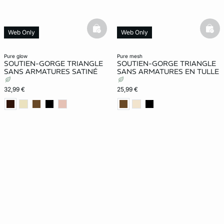
basketfull
bask
Web Only
Web Only
pure glow
pure mesh
SOUTIEN-GORGE TRIANGLE
SOUTIEN-GORGE TRIANGLE
SANS ARMATURES SATINÉ
SANS ARMATURES EN TULLE
32,99 €
25,99 €