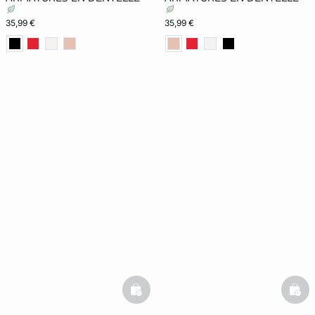
35,99 €
35,99 €
basketfull
bask