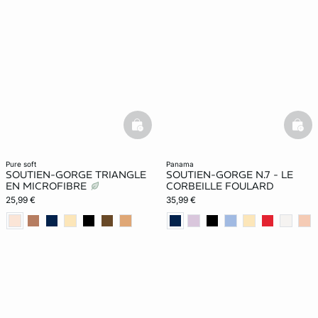
basketfull
bask
pure soft
panama
SOUTIEN-GORGE TRIANGLE
SOUTIEN-GORGE N.7 - LE
EN MICROFIBRE
CORBEILLE FOULARD
25,99 €
35,99 €