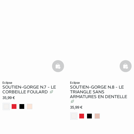
basketfull
bask
eclipse
eclipse
SOUTIEN-GORGE N.7 - LE
SOUTIEN-GORGE N.8 - LE
CORBEILLE FOULARD
TRIANGLE SANS
ARMATURES EN DENTELLE
35,99 €
35,99 €