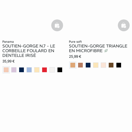
basketfull
bask
panama
pure soft
SOUTIEN-GORGE N.7 - LE
SOUTIEN-GORGE TRIANGLE
CORBEILLE FOULARD EN
EN MICROFIBRE
DENTELLE IRISÉ
25,99 €
35,99 €