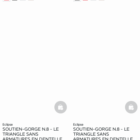
basketfull
bask
eclipse
eclipse
SOUTIEN-GORGE N.8 - LE
SOUTIEN-GORGE N.8 - LE
TRIANGLE SANS
TRIANGLE SANS
ARMATURES EN DENTELLE
ARMATURES EN DENTELLE