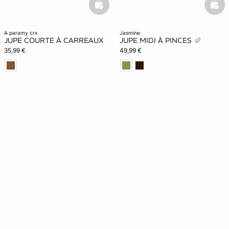
basketfull
bask
a paramy crx
jasmine
JUPE COURTE À CARREAUX
JUPE MIDI À PINCES
35,99 €
49,99 €