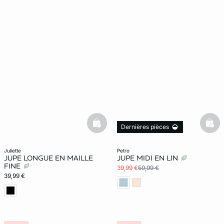
basketfull
bask
Dernières pièces
juliette
petro
JUPE LONGUE EN MAILLE
JUPE MIDI EN LIN
FINE
39,99 €
59,99 €
39,99 €