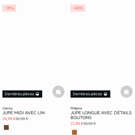
-31%
-43%
basketfull
bask
Dernières pièces
Dernières pièces
catchy
philipine
JUPE MIDI AVEC LIN
JUPE LONGUE AVEC DÉTAILS
BOUTONS
24,99 €
35,99 €
22,99 €
39,99 €