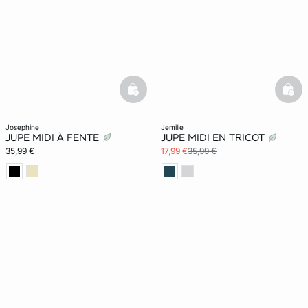
basketfull
bask
josephine
jemilie
JUPE MIDI À FENTE
JUPE MIDI EN TRICOT
35,99 €
17,99 €
35,99 €