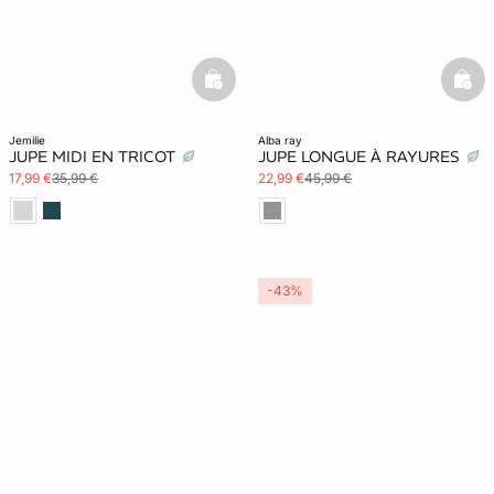
basketfull
bask
jemilie
alba ray
JUPE MIDI EN TRICOT
JUPE LONGUE À RAYURES
17,99 €
35,99 €
22,99 €
45,99 €
-43%