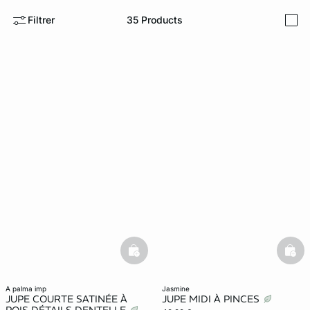
Filtrer
35
Products
i
ard
question
basketfull
bask
a palma imp
jasmine
JUPE COURTE SATINÉE À
JUPE MIDI À PINCES