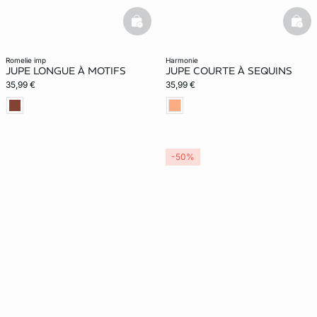
basketfull
bask
romelie imp
harmonie
JUPE LONGUE À MOTIFS
JUPE COURTE À SEQUINS
35,99 €
35,99 €
-50%