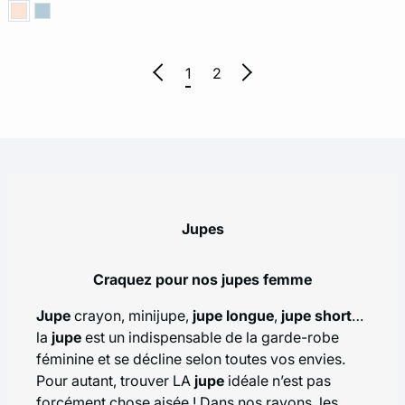
1
2
Jupes
Craquez pour nos jupes femme
Jupe
crayon, minijupe,
jupe longue
,
jupe short
…
la
jupe
est un indispensable de la garde-robe
féminine et se décline selon toutes vos envies.
Pour autant, trouver LA
jupe
idéale n’est pas
forcément chose aisée ! Dans nos rayons, les