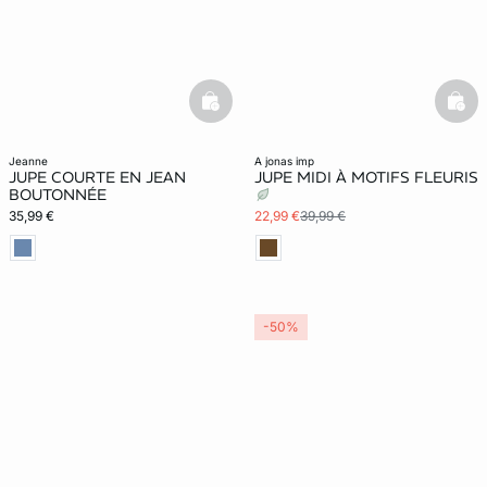
basketfull
bask
jeanne
a jonas imp
JUPE COURTE EN JEAN
JUPE MIDI À MOTIFS FLEURIS
BOUTONNÉE
35,99 €
22,99 €
39,99 €
-50%