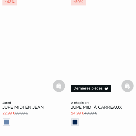
-43%
-50%
basketfull
bask
Dernières pièces
jared
a chopin crx
JUPE MIDI EN JEAN
JUPE MIDI À CARREAUX
22,99 €
39,99 €
24,99 €
49,99 €