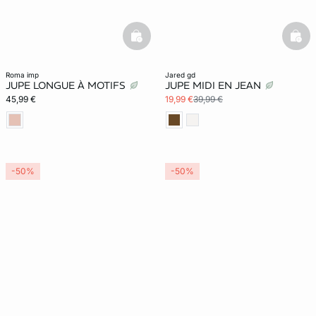
basketfull
bask
roma imp
jared gd
JUPE LONGUE À MOTIFS
JUPE MIDI EN JEAN
45,99 €
19,99 €
39,99 €
-50%
-50%