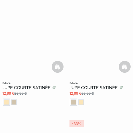
basketfull
bask
edora
edora
JUPE COURTE SATINÉE
JUPE COURTE SATINÉE
12,99 €
25,99 €
12,99 €
25,99 €
-33%