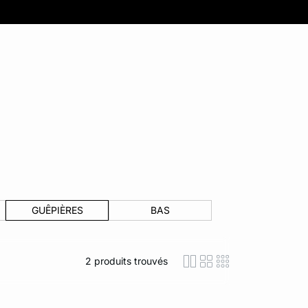
GUÊPIÈRES
BAS
2
produits trouvés
icon-layout-detaile
icon-layout-class
icon-layout-m