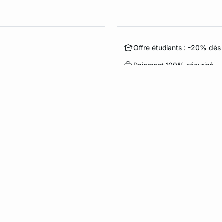
Offre étudiants : -20% dès 
Paiement 100% sécurisé
Créer une lingerie re
Je m’inscris
Un engagement de marque
otre première