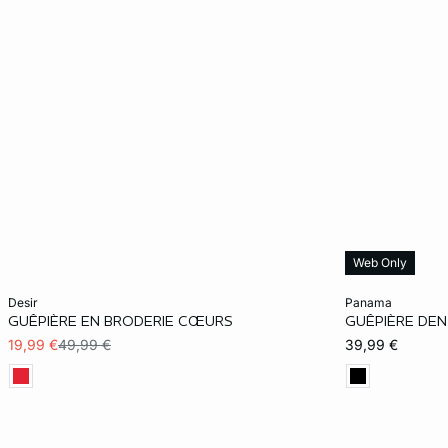
Web Only
Ajouter au panier
Ajouter au pani
desir
panama
GUÊPIÈRE EN BRODERIE CŒURS
GUÊPIÈRE DE
75B
80C
80D
70B
19,99 €
49,99 €
39,99 €
75C