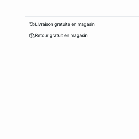
Livraison gratuite en magasin
Retour gratuit en magasin
Commandez aujourd'hui, payez dans 30j
Service clients serviceclient@etam.be
Rejoignez Etam Connect
Des avantages exclusifs et des expériences uniques.
Vos 100 premiers points de fidélité soit 5€ offerts lors de v
commande.​