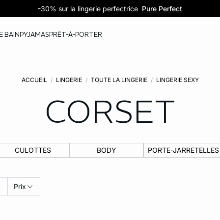
Les jolies culottes : 5 pour 39,99€
Petits prix : dès 5,99€
-30% sur la lingerie perfectrice
Découvrir la sélection
Découvrir la sélection
Pure Perfect
E BAIN
PYJAMAS
PRÊT-À-PORTER
ACCUEIL
LINGERIE
TOUTE LA LINGERIE
LINGERIE SEXY
CORSET
CULOTTES
BODY
PORTE-JARRETELLES
Prix