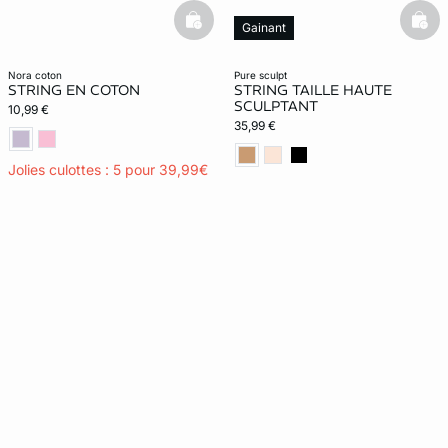
basketfull
bask
Gainant
nora coton
pure sculpt
STRING EN COTON
STRING TAILLE HAUTE
SCULPTANT
10,99 €
35,99 €
Jolies culottes : 5 pour 39,99€