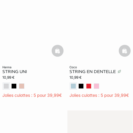
basketfull
bask
hanna
coco
STRING UNI
STRING EN DENTELLE
10,99 €
10,99 €
Jolies culottes : 5 pour 39,99€
Jolies culottes : 5 pour 39,99€