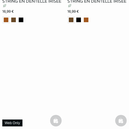
STRING EN DENTELLE IRISÉE
STRING EN DENTELLE IRISÉE
16,99 €
16,99 €
basketfull
bask
Web Only