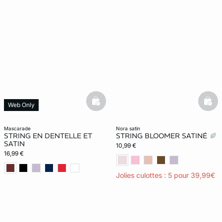
basketfull
bask
Web Only
mascarade
nora satin
STRING EN DENTELLE ET
STRING BLOOMER SATINÉ
SATIN
10,99 €
16,99 €
Jolies culottes : 5 pour 39,99€