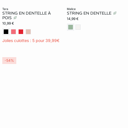
tara
malice
STRING EN DENTELLE À
STRING EN DENTELLE
POIS
14,99 €
10,99 €
Jolies culottes : 5 pour 39,99€
-54%