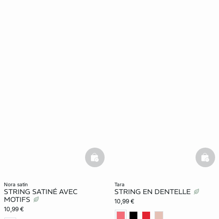
basketfull
bask
nora satin
tara
STRING SATINÉ AVEC
STRING EN DENTELLE
MOTIFS
10,99 €
10,99 €