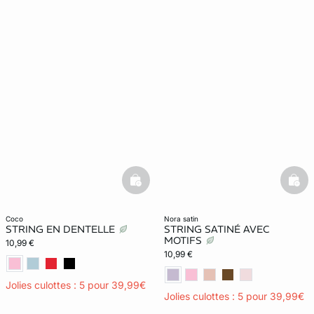
basketfull
bask
coco
nora satin
STRING EN DENTELLE
STRING SATINÉ AVEC
MOTIFS
10,99 €
10,99 €
Jolies culottes : 5 pour 39,99€
Jolies culottes : 5 pour 39,99€