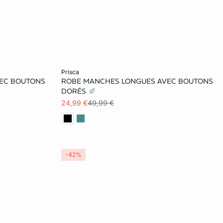
Ajouter au panier
prisca
EC BOUTONS
ROBE MANCHES LONGUES AVEC BOUTONS
L
XS
S
M
L
DORÉS
24,99 €
49,99 €
XL
-42%