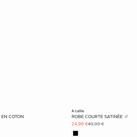
er
Ajouter au panier
a callie
 EN COTON
ROBE COURTE SATINÉE
S
M
L
XS
S
M
24,99 €
49,99 €