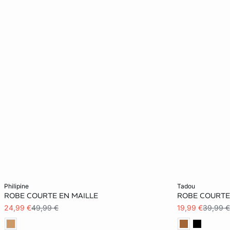
Ajouter au panier
Ajouter au pani
philipine
tadou
ROBE COURTE EN MAILLE
ROBE COURTE
XS
S
M
L
XS
24,99 €
49,99 €
19,99 €
39,99 €
XL
XL