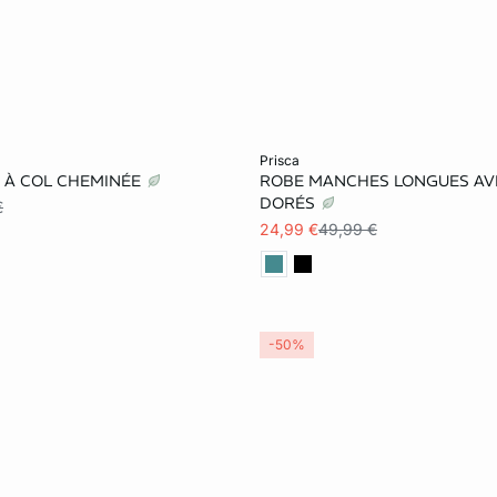
er
Ajouter au panier
prisca
 À COL CHEMINÉE
ROBE MANCHES LONGUES AV
S
M
L
XS
S
M
DORÉS
€
24,99 €
49,99 €
XL
-50%