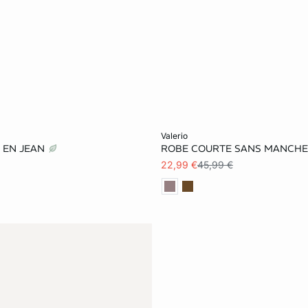
er
Ajouter au panier
valerio
 EN JEAN
ROBE COURTE SANS MANCHE
S
M
L
XS
S
M
22,99 €
45,99 €
XL