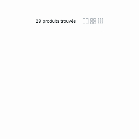
29
produits trouvés
icon-layout-detaile
icon-layout-class
icon-layout-m