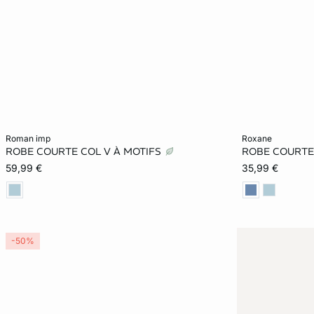
Ajouter au panier
Ajouter au pani
roman imp
roxane
ROBE COURTE COL V À MOTIFS
ROBE COURTE
XS
S
M
L
XS
59,99 €
35,99 €
XL
XL
-50%