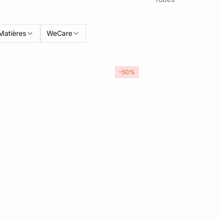
Matières
WeCare
-50%