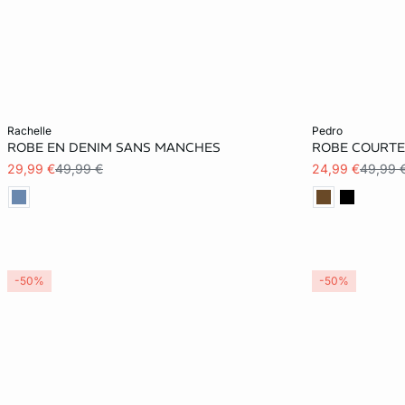
Ajouter au panier
Ajouter au pani
rachelle
pedro
ROBE EN DENIM SANS MANCHES
ROBE COURTE
S
XS
29,99 €
49,99 €
24,99 €
49,99 
XL
-50%
-50%