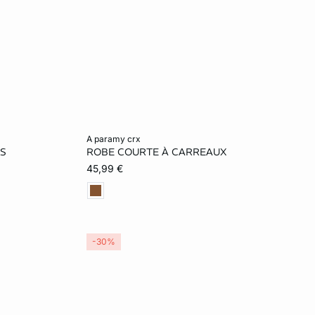
Ajouter au panier
a paramy crx
S
ROBE COURTE À CARREAUX
L
L
45,99 €
-30%