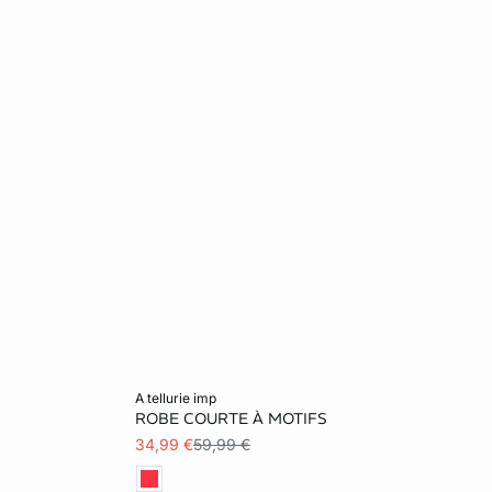
Ajouter au panier
a tellurie imp
ROBE COURTE À MOTIFS
L
XS
S
M
XL
34,99 €
59,99 €