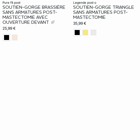
pure fit post
legende post o
SOUTIEN-GORGE BRASSIÈRE
SOUTIEN-GORGE TRIANGLE
SANS ARMATURES POST-
SANS ARMATURES POST-
MASTECTOMIE AVEC
MASTECTOMIE
OUVERTURE DEVANT
35,99 €
25,99 €