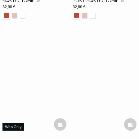
MASTECTOMIE
POST-MASTECTOMIE
32,99 €
32,99 €
basketfull
bask
Web Only