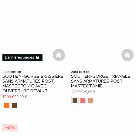
basketfull
bask
Dernières pièces
aura post op
aura post op
SOUTIEN-GORGE BRASSIÈRE
SOUTIEN-GORGE TRIANGLE
SANS ARMATURES POST-
SANS ARMATURES POST-
MASTECTOMIE AVEC
MASTECTOMIE
OUVERTURE DEVANT
17,99 €
29,99 €
17,99 €
29,99 €
-40%