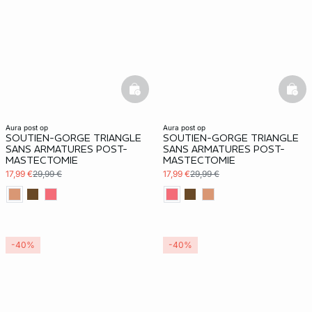
basketfull
bask
aura post op
aura post op
SOUTIEN-GORGE TRIANGLE
SOUTIEN-GORGE TRIANGLE
SANS ARMATURES POST-
SANS ARMATURES POST-
MASTECTOMIE
MASTECTOMIE
17,99 €
29,99 €
17,99 €
29,99 €
-40%
-40%