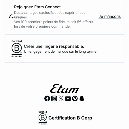
Rejoignez Etam Connect
Des avantages exclusifs et des expériences
Je m’inscris
uniques.
Vos 100 premiers points de fidélité soit 5€ offerts
lors de votre première commande.​
Créer une lingerie responsable.
Un engagement de marque sur le long terme.
Certification B Corp