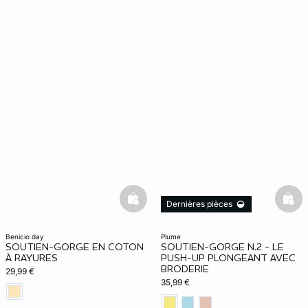
basketfull
bask
Dernières pièces
benicio day
plume
SOUTIEN-GORGE EN COTON
SOUTIEN-GORGE N.2 - LE
À RAYURES
PUSH-UP PLONGEANT AVEC
BRODERIE
29,99 €
35,99 €