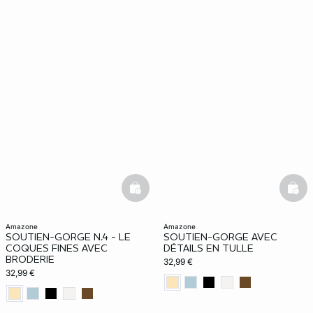
ard
question
basketfull
bask
amazone
amazone
SOUTIEN-GORGE N.4 - LE
SOUTIEN-GORGE AVEC
COQUES FINES AVEC
DÉTAILS EN TULLE
BRODERIE
32,99 €
32,99 €