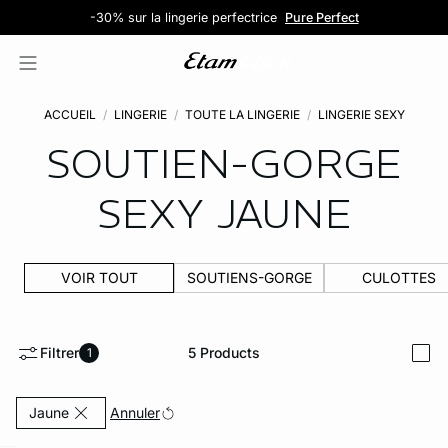
Les jolies culottes : 5 pour 39,99€
Petits prix : dès 5,99€
-30% sur la lingerie perfectrice
Livraison et retours gratuits en magasin
Découvrir la sélection
Découvrir la sélection
Pure Perfect
ACCUEIL
LINGERIE
TOUTE LA LINGERIE
LINGERIE SEXY
SOUTIEN-GORGE
SEXY
JAUNE
VOIR TOUT
SOUTIENS-GORGE
CULOTTES
Filtrer
5
Products
1
i
Currently Refined by Couleurs: Jaune
Annuler
Jaune