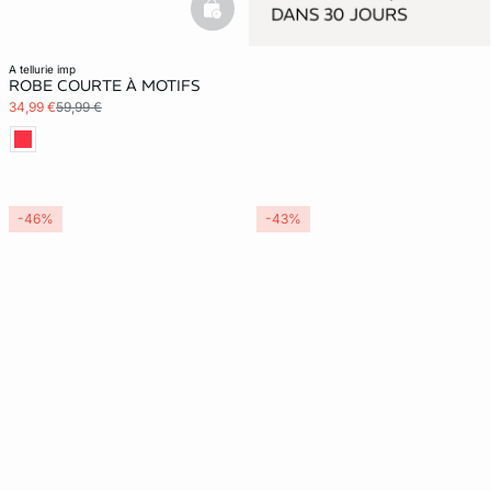
basketfull
a tellurie imp
ROBE COURTE À MOTIFS
34,99 €
59,99 €
-46%
-43%