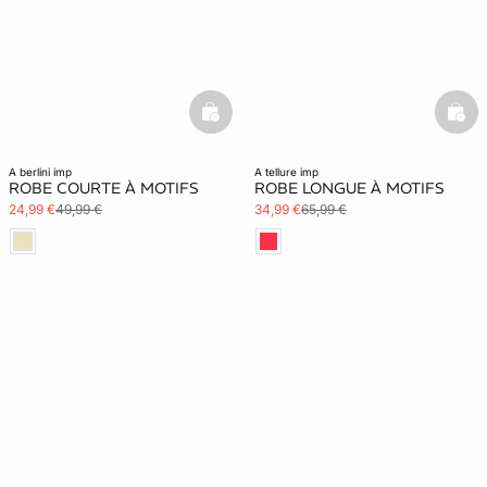
basketfull
bask
a berlini imp
a tellure imp
ROBE COURTE À MOTIFS
ROBE LONGUE À MOTIFS
24,99 €
49,99 €
34,99 €
65,99 €