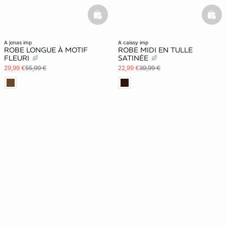
basketfull
bask
a jonas imp
a caissy imp
ROBE LONGUE À MOTIF
ROBE MIDI EN TULLE
FLEURI
SATINÉE
29,99 €
55,99 €
22,99 €
39,99 €