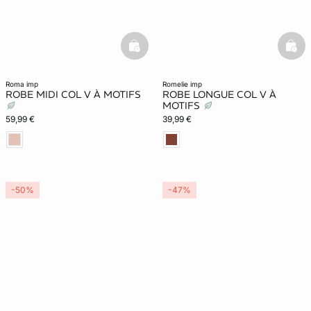
basketfull
bask
roma imp
romelie imp
ROBE MIDI COL V À MOTIFS
ROBE LONGUE COL V À
MOTIFS
59,99 €
39,99 €
-50%
-47%