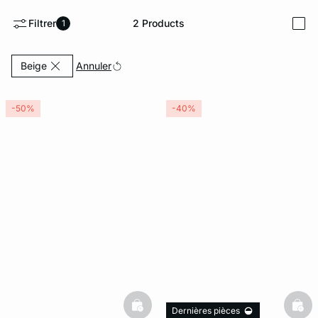
Filtrer
2
Products
1
i
ard
question
Currently Refined by Couleurs: Beige
Annuler
Beige
-50%
-40%
basketfull
bask
Dernières pièces