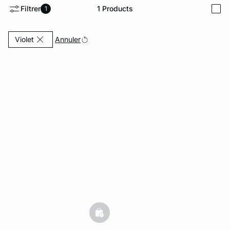
Filtrer
1
Products
1
i
ard
question
Currently Refined by Couleurs: Violet
Annuler
Violet
basketfull