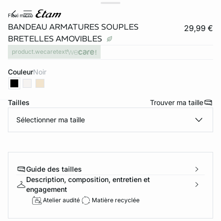
flexi micro
BANDEAU ARMATURES SOUPLES
29,99 €
BRETELLES AMOVIBLES
product.wecaretext
Couleur
noir
Tailles
Trouver ma taille
ard
question
Sélectionner ma taille
Guide des tailles
Description, composition, entretien et
engagement
Atelier audité
Matière recyclée