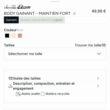
control by etam
49,99 €
BODY GAINANT - MAINTIEN FORT
Gainant
product.wecaretext
Couleur
noir
Tailles
Trouver ma taille
Sélectionner ma taille
ard
question
Guide des tailles
Description, composition, entretien et
engagement
Atelier audité
Matière recyclée