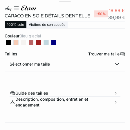
milky
19,99 €
-50%
CARACO EN SOIE DÉTAILS DENTELLE
39,99 €
100% soie
Victime de son succès
Couleur
bleu glacial
Tailles
Trouver ma taille
Sélectionner ma taille
ard
question
Guide des tailles
Description, composition, entretien et
engagement