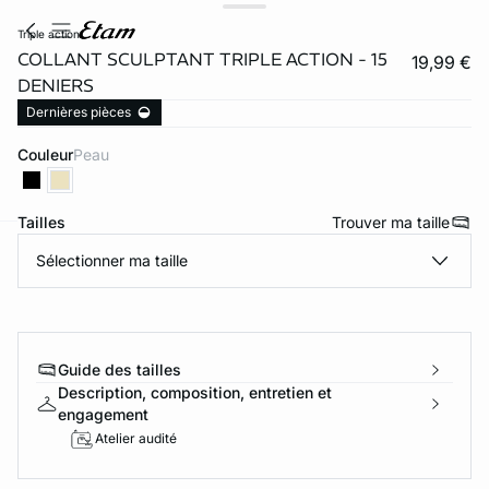
triple action
COLLANT SCULPTANT TRIPLE ACTION - 15
19,99 €
DENIERS
Dernières pièces
Couleur
peau
Tailles
Trouver ma taille
Sélectionner ma taille
ard
question
Guide des tailles
Description, composition, entretien et
engagement
Atelier audité