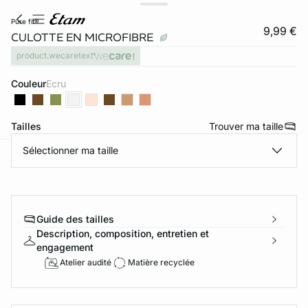
pure fit®
9,99 €
CULOTTE EN MICROFIBRE
product.wecaretext
Couleur
ecru
Tailles
Trouver ma taille
Sélectionner ma taille
ard
question
Guide des tailles
Description, composition, entretien et
engagement
Atelier audité
Matière recyclée