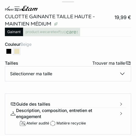
power by etam
CULOTTE GAINANTE TAILLE HAUTE -
19,99 €
MAINTIEN MÉDIUM
Gainant
product.wecaretext
Couleur
beige
Tailles
Trouver ma taille
ard
question
Sélectionner ma taille
Guide des tailles
Description, composition, entretien et
engagement
Atelier audité
Matière recyclée