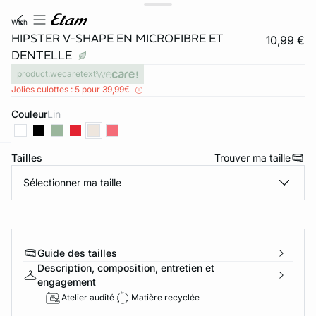
wish
HIPSTER V-SHAPE EN MICROFIBRE ET
10,99 €
DENTELLE
product.wecaretext
Jolies culottes : 5 pour 39,99€
Couleur
lin
Tailles
Trouver ma taille
ard
question
Sélectionner ma taille
Guide des tailles
Description, composition, entretien et
engagement
Atelier audité
Matière recyclée