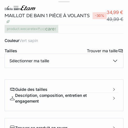
dahlia swim
34,99 €
MAILLOT DE BAIN 1 PIÈCE À VOLANTS
-30%
49,99 €
product.wecaretext
Couleur
vert sapin
Tailles
Trouver ma taille
Sélectionner ma taille
ard
question
Guide des tailles
Description, composition, entretien et
engagement
Trouver ce produit en rayon