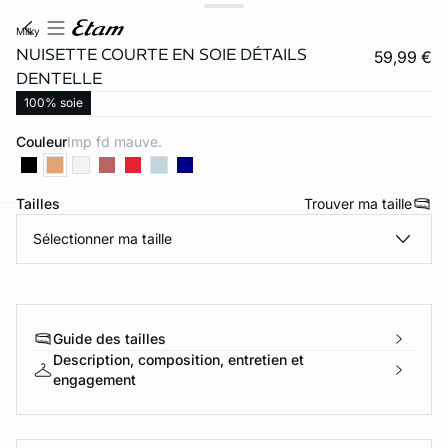
milky
NUISETTE COURTE EN SOIE DÉTAILS
59,99 €
DENTELLE
100% soie
Couleur
imp fd mauve.
Tailles
Trouver ma taille
Sélectionner ma taille
ard
question
Guide des tailles
Description, composition, entretien et
engagement