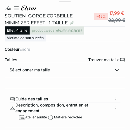
idole
17,99 €
SOUTIEN-GORGE CORBEILLE
-45%
32,99 €
MINIMIZER EFFET -1 TAILLE
Effet -1 taille
product.wecaretext
Victime de son succès
Couleur
encre
Tailles
Trouver ma taille
Sélectionner ma taille
ard
question
Guide des tailles
Description, composition, entretien et
engagement
Atelier audité
Matière recyclée