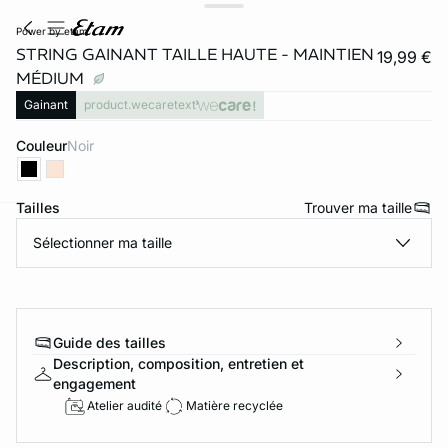
power by etam
STRING GAINANT TAILLE HAUTE - MAINTIEN
19,99 €
MÉDIUM
Gainant
product.wecaretext
Couleur
noir
Tailles
Trouver ma taille
ard
question
Sélectionner ma taille
Guide des tailles
Description, composition, entretien et
engagement
Atelier audité
Matière recyclée