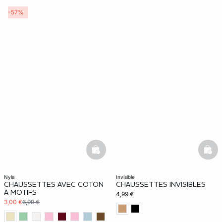
-57%
ard
question
basketfull
bask
nyla
invisible
CHAUSSETTES AVEC COTON
CHAUSSETTES INVISIBLES
À MOTIFS
4,99 €
3,00 €
6,99 €