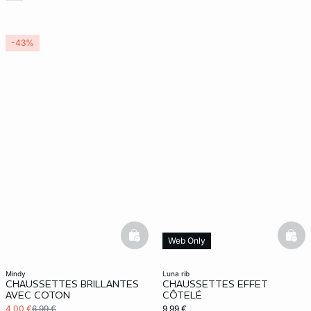
-43%
basketfull
bask
Web Only
mindy
luna rib
CHAUSSETTES BRILLANTES
CHAUSSETTES EFFET
AVEC COTON
CÔTELÉ
4,00 €
6,99 €
9,99 €