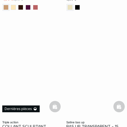
basketfull
bask
Dernières pièces
triple action
satine bas up
COLLANT SCULPTANT
BAS UP TRANSPARENT - 15