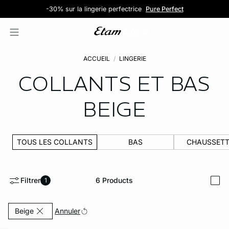
Les jolies culottes : 5 pour 39,99€
Petits prix : dès 5,99€
-30% sur la lingerie perfectrice
Livraison et retours gratuits en magasin
Découvrir la sélection
Découvrir la sélection
Pure Perfect
ACCUEIL
LINGERIE
COLLANTS ET BAS
BEIGE
TOUS LES COLLANTS
BAS
CHAUSSETT
Filtrer
6
Products
1
i
Currently Refined by Couleurs: Beige
Annuler
Beige