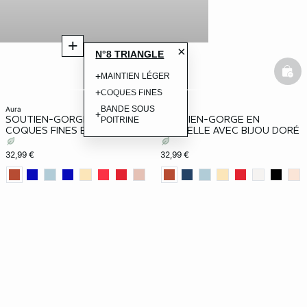
+
×
N°8 TRIANGLE
+
basketfull
bask
MAINTIEN LÉGER
+
COQUES FINES
BANDE SOUS
aura
aura
+
SOUTIEN-GORGE N.4 - LE
SOUTIEN-GORGE EN
POITRINE
COQUES FINES EN DENTELLE
DENTELLE AVEC BIJOU DORÉ
32,99 €
32,99 €