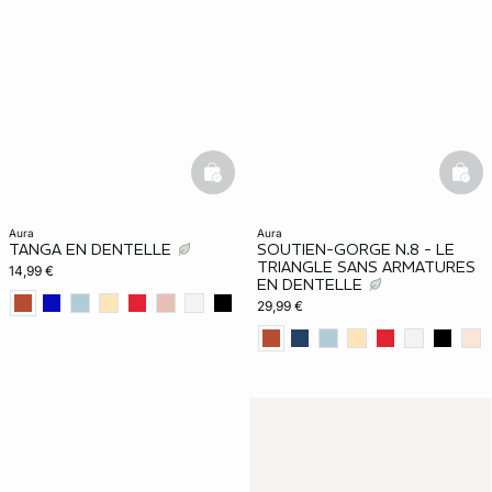
basketfull
bask
aura
aura
TANGA EN DENTELLE
SOUTIEN-GORGE N.8 - LE
TRIANGLE SANS ARMATURES
14,99 €
EN DENTELLE
29,99 €