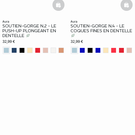
basketfull
bask
aura
aura
SOUTIEN-GORGE N.2 - LE
SOUTIEN-GORGE N.4 - LE
PUSH-UP PLONGEANT EN
COQUES FINES EN DENTELLE
DENTELLE
32,99 €
32,99 €