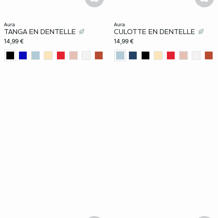
basketfull
bask
aura
aura
TANGA EN DENTELLE
CULOTTE EN DENTELLE
14,99 €
14,99 €