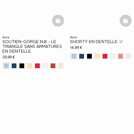
basketfull
bask
aura
aura
SOUTIEN-GORGE N.8 - LE
SHORTY EN DENTELLE
TRIANGLE SANS ARMATURES
14,99 €
EN DENTELLE
29,99 €