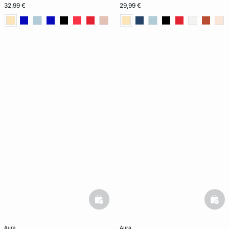
32,99 €
29,99 €
basketfull
bask
aura
aura