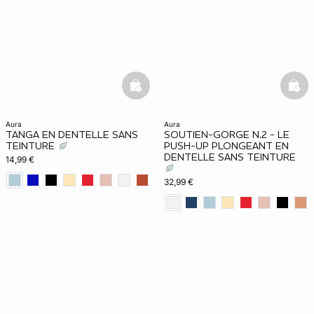
basketfull
bask
aura
aura
TANGA EN DENTELLE SANS
SOUTIEN-GORGE N.2 - LE
TEINTURE
PUSH-UP PLONGEANT EN
DENTELLE SANS TEINTURE
14,99 €
32,99 €