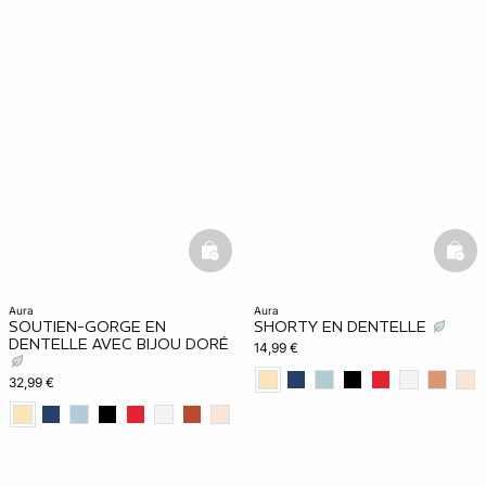
basketfull
bask
aura
aura
SOUTIEN-GORGE EN
SHORTY EN DENTELLE
DENTELLE AVEC BIJOU DORÉ
14,99 €
32,99 €