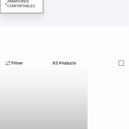
ARMATURES
+
CONFORTABLES
N°8 TRIANGLE
Filtrer
63
Products
i