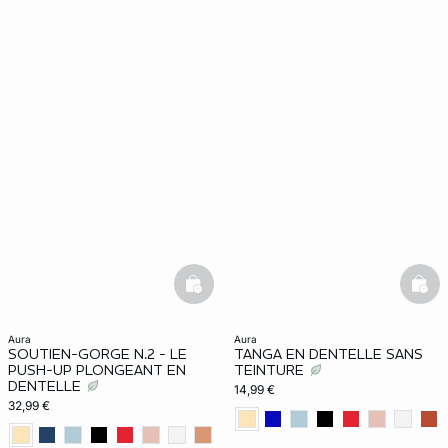
basketfull
bask
aura
aura
SOUTIEN-GORGE N.2 - LE
TANGA EN DENTELLE SANS
PUSH-UP PLONGEANT EN
TEINTURE
DENTELLE
14,99 €
32,99 €