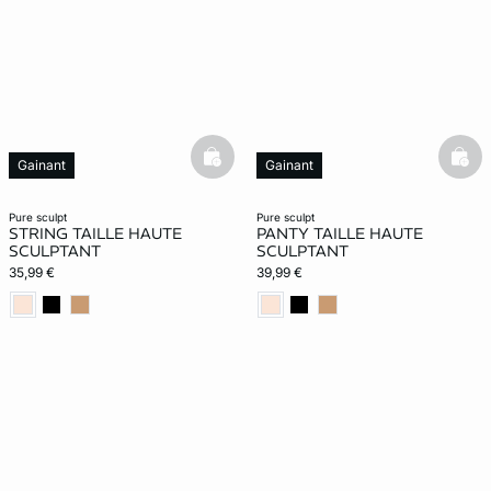
basketfull
bask
Gainant
Gainant
pure sculpt
pure sculpt
STRING TAILLE HAUTE
PANTY TAILLE HAUTE
SCULPTANT
SCULPTANT
35,99 €
39,99 €