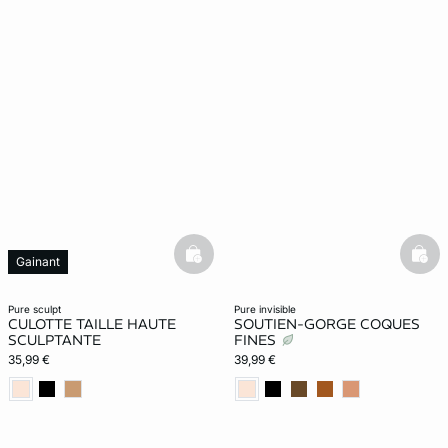
basketfull
bask
Gainant
pure sculpt
pure invisible
CULOTTE TAILLE HAUTE
SOUTIEN-GORGE COQUES
SCULPTANTE
FINES
35,99 €
39,99 €