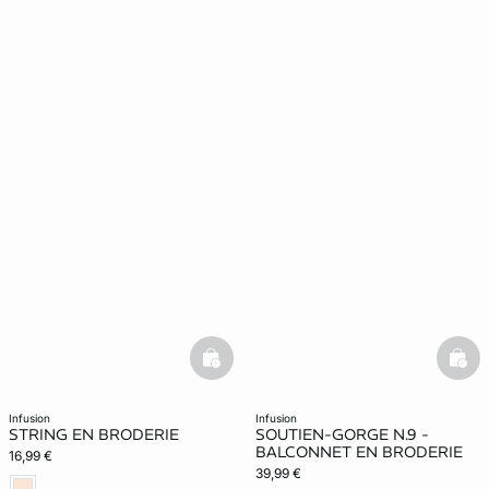
basketfull
bask
infusion
infusion
STRING EN BRODERIE
SOUTIEN-GORGE N.9 -
BALCONNET EN BRODERIE
16,99 €
39,99 €