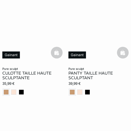
basketfull
bask
Gainant
Gainant
pure sculpt
pure sculpt
CULOTTE TAILLE HAUTE
PANTY TAILLE HAUTE
SCULPTANTE
SCULPTANT
35,99 €
39,99 €