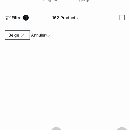
ard
question
Filtrer
162
Products
1
i
Currently Refined by Couleurs: Beige
Annuler
Beige