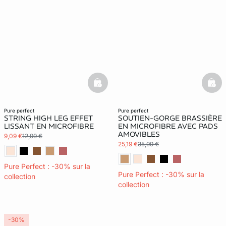
basketfull
bask
pure perfect
pure perfect
STRING HIGH LEG EFFET
SOUTIEN-GORGE BRASSIÈRE
LISSANT EN MICROFIBRE
EN MICROFIBRE AVEC PADS
AMOVIBLES
9,09 €
12,99 €
25,19 €
35,99 €
Pure Perfect : -30% sur la
Pure Perfect : -30% sur la
collection
collection
-30%