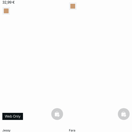
32,99 €
basketfull
bask
Web Only
jessy
fara