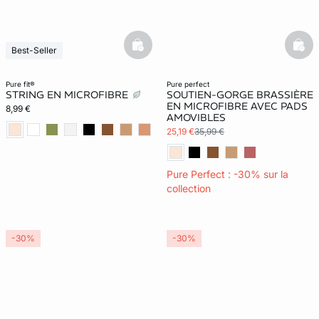
basketfull
bask
Best-Seller
pure fit®
pure perfect
STRING EN MICROFIBRE
SOUTIEN-GORGE BRASSIÈRE
EN MICROFIBRE AVEC PADS
8,99 €
AMOVIBLES
25,19 €
35,99 €
Pure Perfect : -30% sur la
collection
-30%
-30%