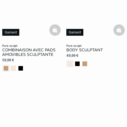
basketfull
bask
Gainant
Gainant
Web Only
pure sculpt
pure sculpt
COMBINAISON AVEC PADS
BODY SCULPTANT
AMOVIBLES SCULPTANTE
49,99 €
59,99 €