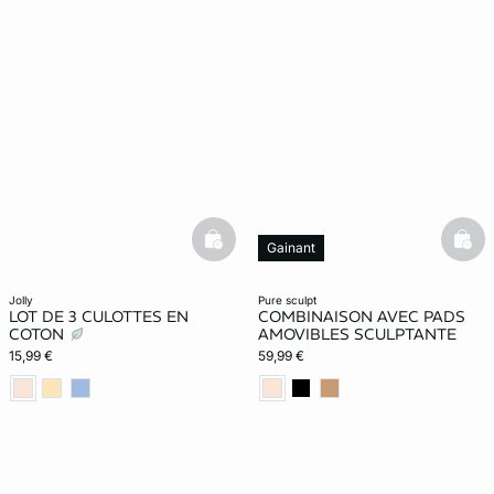
basketfull
bask
Gainant
Web Only
jolly
pure sculpt
LOT DE 3 CULOTTES EN
COMBINAISON AVEC PADS
COTON
AMOVIBLES SCULPTANTE
15,99 €
59,99 €