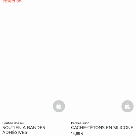
collection
basketfull
bask
soutien dos nu
petales silico
SOUTIEN À BANDES
CACHE-TÉTONS EN SILICONE
ADHÉSIVES
14,99 €