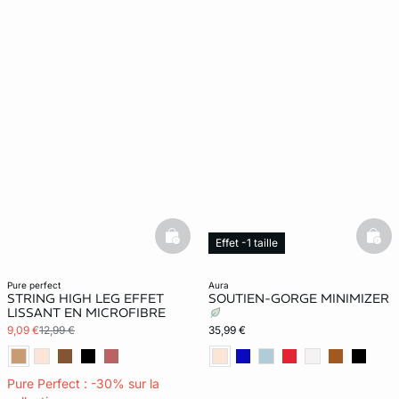
basketfull
bask
Effet -1 taille
Web Only
pure perfect
aura
STRING HIGH LEG EFFET
SOUTIEN-GORGE MINIMIZER
LISSANT EN MICROFIBRE
9,09 €
12,99 €
35,99 €
Pure Perfect : -30% sur la