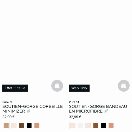
basketfull
bask
Effet -1 taille
Web Only
Web Only
pure fit
pure fit
SOUTIEN-GORGE CORBEILLE
SOUTIEN-GORGE BANDEAU
MINIMIZER
EN MICROFIBRE
32,99 €
32,99 €