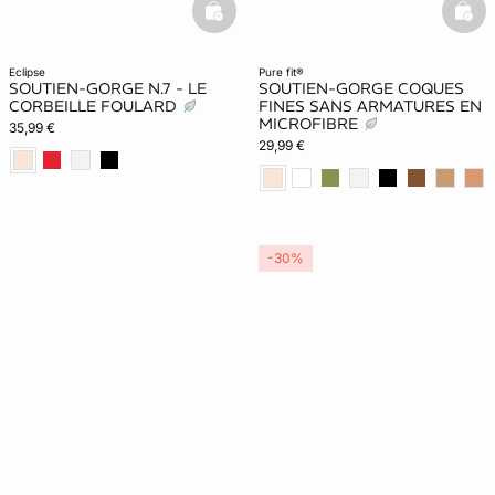
basketfull
bask
eclipse
pure fit®
SOUTIEN-GORGE N.7 - LE
SOUTIEN-GORGE COQUES
CORBEILLE FOULARD
FINES SANS ARMATURES EN
MICROFIBRE
35,99 €
29,99 €
-30%