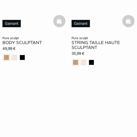
basketfull
bask
Gainant
Gainant
pure sculpt
pure sculpt
BODY SCULPTANT
STRING TAILLE HAUTE
SCULPTANT
49,99 €
35,99 €