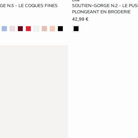
E N.5 - LE COQUES FINES
SOUTIEN-GORGE N.2 - LE PU
75C
80C
85C
70B
75B
80B
PLONGEANT EN BRODERIE
42,99 €
75D
80D
85D
70C
75C
80C
75E
80E
85E