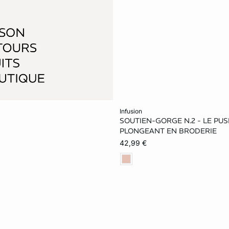
Ajouter au panier
infusion
SOUTIEN-GORGE N.2 - LE PU
70B
75B
80B
PLONGEANT EN BRODERIE
42,99 €
75C
80C
85C