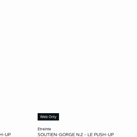
Web Only
Ajouter au panier
etreinte
SH-UP
SOUTIEN-GORGE N.2 - LE PUSH-UP