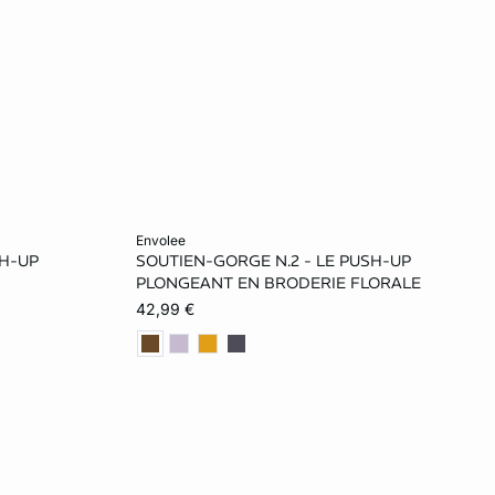
Ajouter au panier
envolee
SH-UP
SOUTIEN-GORGE N.2 - LE PUSH-UP
70C
70A
75A
80A
70B
PLONGEANT EN BRODERIE FLORALE
42,99 €
75B
80B
70C
75C
80C