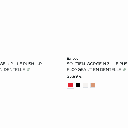
er
Ajouter au panier
eclipse
E N.2 - LE PUSH-UP
SOUTIEN-GORGE N.2 - LE PU
70B
75B
80B
75B
70C
75C
N DENTELLE
PLONGEANT EN DENTELLE
35,99 €
75C
80C