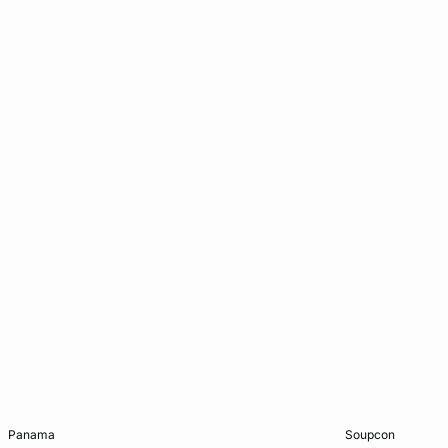
Ajouter au panier
Ajouter au pani
panama
soupcon