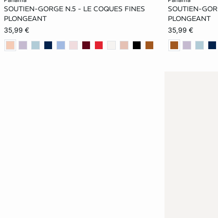
SOUTIEN-GORGE N.5 - LE COQUES FINES
SOUTIEN-GORG
70C
75C
80C
85C
70C
PLONGEANT
PLONGEANT
35,99 €
35,99 €
70D
75D
80D
85D
70D
70E
75E
80E
85E
70E
90E
90E