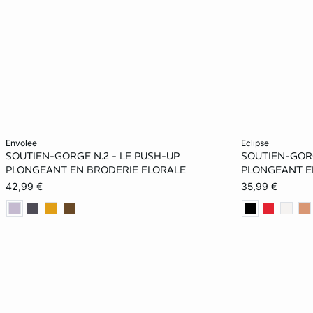
Ajouter au panier
Ajouter au pani
envolee
eclipse
SOUTIEN-GORGE N.2 - LE PUSH-UP
SOUTIEN-GORG
70A
75A
80A
70B
75A
PLONGEANT EN BRODERIE FLORALE
PLONGEANT E
42,99 €
35,99 €
75B
80B
70C
75C
70C
80C