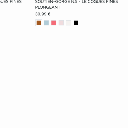
QUES FINES
SOUTIEN-GORGE N.5 - LE COQUES FINES
85C
70C
75C
80C
85C
PLONGEANT
39,99 €
85D
70D
75D
80D
85D
85E
80E
85E