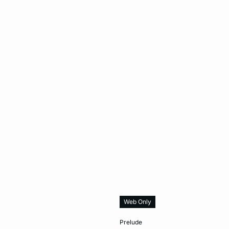
Web Only
er
Ajouter au panier
prelude