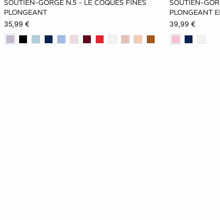
SOUTIEN-GORGE N.5 - LE COQUES FINES
SOUTIEN-GORG
80C
70D
75D
80D
70C
PLONGEANT
PLONGEANT E
35,99 €
39,99 €
85D
75E
90E
70D
70E
90E