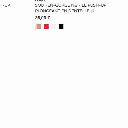
SH-UP
SOUTIEN-GORGE N.2 - LE PUSH-UP
85B
70A
75A
80A
70B
PLONGEANT EN DENTELLE
35,99 €
85C
75B
80B
70C
75C
80C