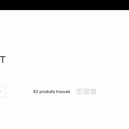
T
92
produits trouvés
icon-layout-detaile
icon-layout-class
icon-layout-m