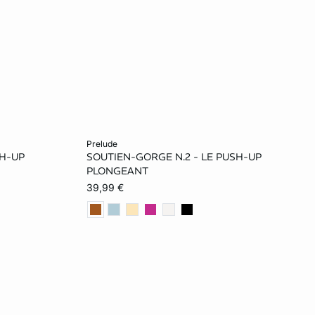
Ajouter au panier
prelude
SH-UP
SOUTIEN-GORGE N.2 - LE PUSH-UP
80C
70A
75A
80A
70B
PLONGEANT
39,99 €
75B
80B
85B
70C
75C
80C
85C