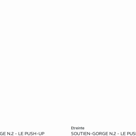
er
Ajouter au panier
etreinte
E N.2 - LE PUSH-UP
SOUTIEN-GORGE N.2 - LE PU