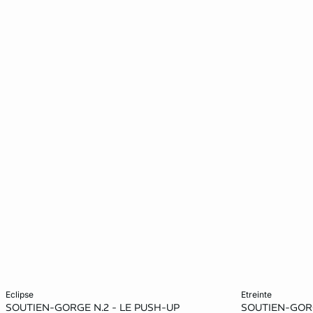
Ajouter au panier
Ajouter au pani
eclipse
etreinte
SOUTIEN-GORGE N.2 - LE PUSH-UP
SOUTIEN-GORG