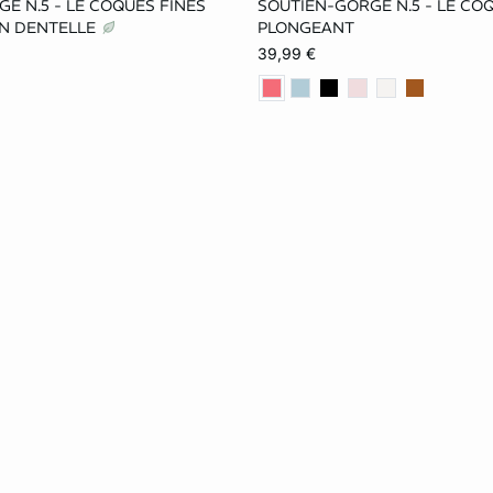
E N.5 - LE COQUES FINES
SOUTIEN-GORGE N.5 - LE CO
75C
80C
85C
70C
75C
80C
N DENTELLE
PLONGEANT
39,99 €
75D
80D
85D
70D
75D
80D
75E
80E
85E
70E
75E
80E