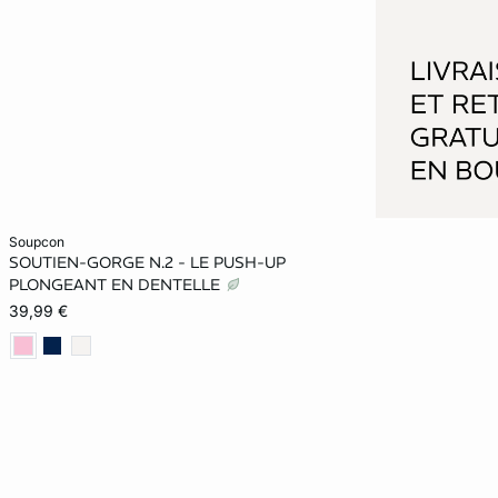
Ajouter au panier
soupcon
SOUTIEN-GORGE N.2 - LE PUSH-UP
70A
75A
80A
70B
PLONGEANT EN DENTELLE
39,99 €
75B
80B
70C
75C
80C