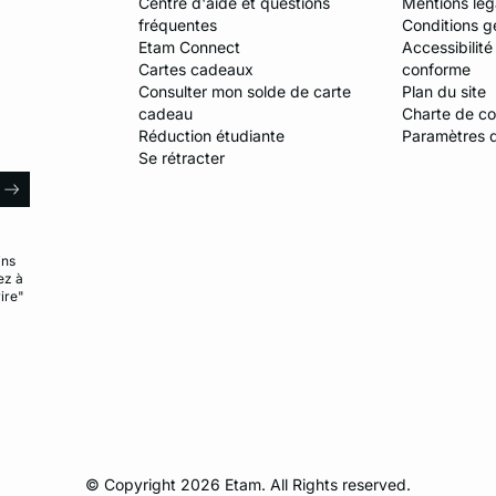
Centre d'aide et questions
Mentions lég
fréquentes
Conditions g
Etam Connect
Accessibilité
Cartes cadeaux
conforme
Consulter mon solde de carte
Plan du site
cadeau
Charte de con
Réduction étudiante
Paramètres 
Se rétracter
l
arrow
ins
ez à
ire"
© Copyright 2026 Etam. All Rights reserved.