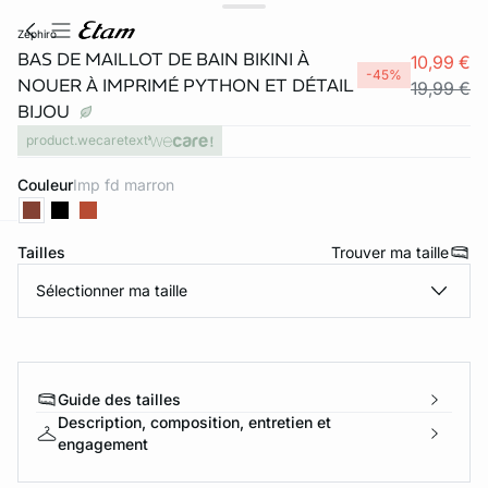
zephiro
BAS DE MAILLOT DE BAIN BIKINI À
10,99 €
-45%
NOUER À IMPRIMÉ PYTHON ET DÉTAIL
19,99 €
BIJOU
product.wecaretext
Couleur
imp fd marron
Tailles
Trouver ma taille
ard
question
Sélectionner ma taille
Guide des tailles
Description, composition, entretien et
engagement