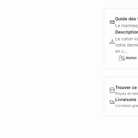
Guide des t
Le mannequ
Descriptio
Le coton v
notre derni
en c...
Atelier
Trouver ce
Payez et reti
Livraisons 
Livraison gra