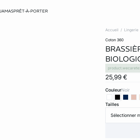
JAMAS
PRÊT-À-PORTER
Accueil
Lingerie
coton 360
BRASSIÈ
BIOLOGI
product.wecarete
25,99 €
Couleur
noir
Tailles
Sélectionner m