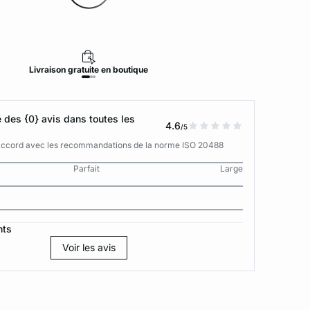
Livraison
gratuite
en boutique
Retour
des {0} avis dans toutes les
4.6
/5
n accord avec les recommandations de la norme ISO 20488
Parfait
Large
nts
Voir les avis