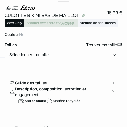
premiere
16,99 €
CULOTTE BIKINI BAS DE MAILLOT
Web Only
product.wecaretext
Victime de son succès
Couleur
noir
Tailles
Trouver ma taille
Sélectionner ma taille
ard
question
Guide des tailles
Description, composition, entretien et
engagement
Atelier audité
Matière recyclée