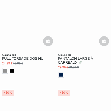
basketfull
bask
a alana pull
a muse crx
PULL TORSADÉ DOS NU
PANTALON LARGE À
CARREAUX
24,99 €
49,99 €
29,99 €
59,99 €
-50%
-50%