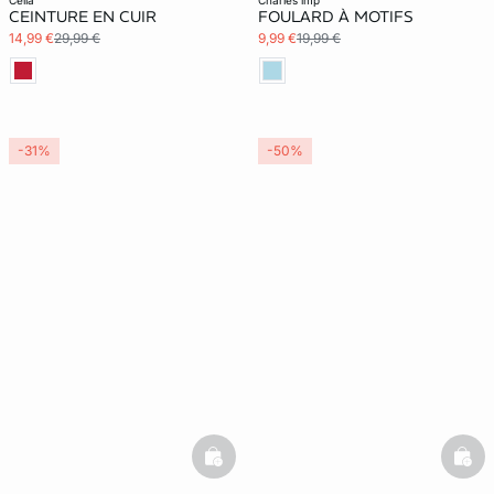
celia
charles imp
CEINTURE EN CUIR
FOULARD À MOTIFS
14,99 €
29,99 €
9,99 €
19,99 €
-31%
-50%
basketfull
bask