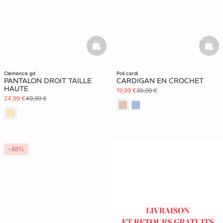
basketfull
bask
clemence gd
poli cardi
PANTALON DROIT TAILLE
CARDIGAN EN CROCHET
HAUTE
19,99 €
39,99 €
24,99 €
49,99 €
-46%