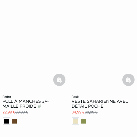
basketfull
bask
pedro
paula
PULL À MANCHES 3/4
VESTE SAHARIENNE AVEC
MAILLE FROIDE
DÉTAIL POCHE
22,99 €
39,99 €
34,99 €
69,99 €