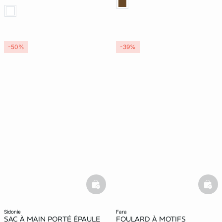
-50%
-39%
basketfull
bask
sidonie
fara
SAC À MAIN PORTÉ ÉPAULE
FOULARD À MOTIFS