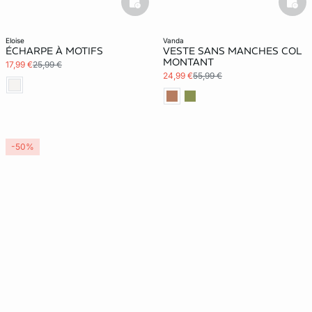
basketfull
bask
eloise
vanda
ÉCHARPE À MOTIFS
VESTE SANS MANCHES COL
MONTANT
17,99 €
25,99 €
24,99 €
55,99 €
-50%