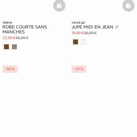
basketfull
bask
valerio
jared gd
ROBE COURTE SANS
JUPE MIDI EN JEAN
MANCHES
19,99 €
39,99 €
22,99 €
45,99 €
-50%
-57%