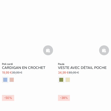
basketfull
bask
poli cardi
paula
CARDIGAN EN CROCHET
VESTE AVEC DÉTAIL POCHE
19,99 €
39,99 €
34,99 €
69,99 €
-50%
-39%