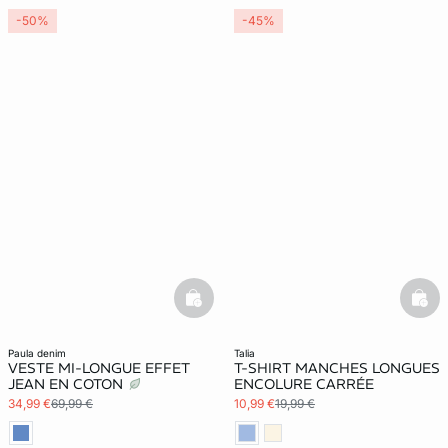
-50%
-45%
basketfull
bask
paula denim
talia
VESTE MI-LONGUE EFFET
T-SHIRT MANCHES LONGUES
JEAN EN COTON
ENCOLURE CARRÉE
34,99 €
69,99 €
10,99 €
19,99 €