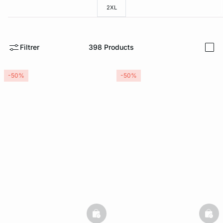
2XL
ard
question
Filtrer
398
Products
i
-50%
-50%
basketfull
bask