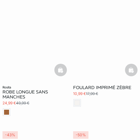
basketfull
bask
FOULARD IMPRIMÉ ZÈBRE
rosita
ROBE LONGUE SANS
10,99 €
17,99 €
MANCHES
24,99 €
49,99 €
-43%
-50%