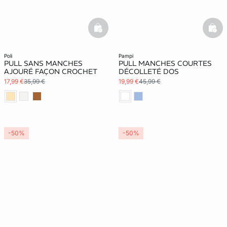
basketfull
bask
poli
pampi
PULL SANS MANCHES
PULL MANCHES COURTES
AJOURÉ FAÇON CROCHET
DÉCOLLETÉ DOS
17,99 €
35,99 €
19,99 €
45,99 €
-50%
-50%