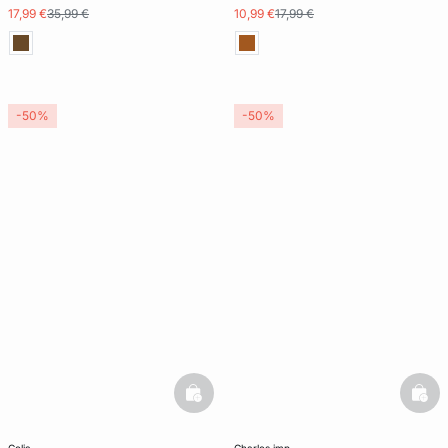
17,99 €
35,99 €
10,99 €
17,99 €
-50%
-50%
basketfull
bask