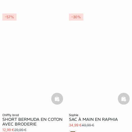
-57%
-30%
basketfull
bask
chiffly brod
sophie
SHORT BERMUDA EN COTON
SAC À MAIN EN RAPHIA
AVEC BRODERIE
34,99 €
49,99 €
12,99 €
29,99 €