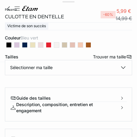
panama
5,99 €
-60%
CULOTTE EN DENTELLE
14,99 €
Victime de son succès
Couleur
bleu vert
Tailles
Trouver ma taille
Sélectionner ma taille
ard
question
Guide des tailles
Description, composition, entretien et
engagement