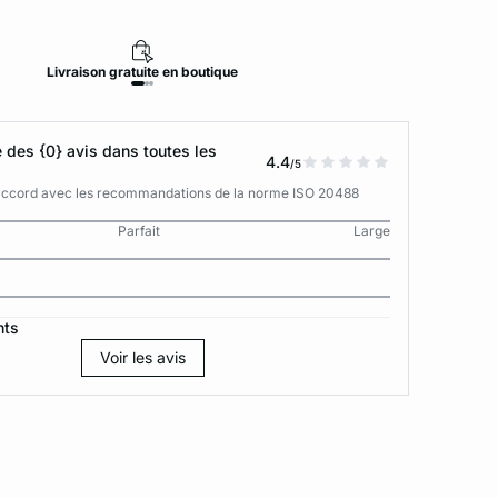
Livraison
gratuite
en boutique
Retour
des {0} avis dans toutes les
4.4
/5
n accord avec les recommandations de la norme ISO 20488
Parfait
Large
nts
Voir les avis