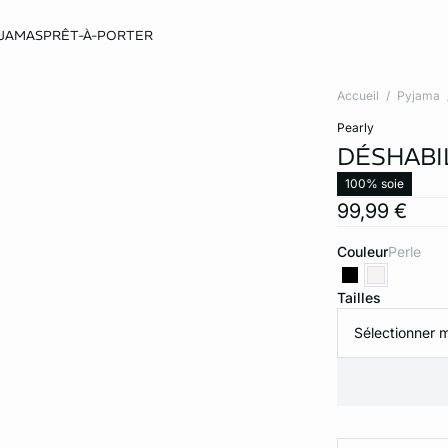
JAMAS
PRÊT-À-PORTER
Accueil
Pyjama
pearly
DÉSHABI
100% soie
99,99 €
Couleur
perle
Tailles
Sélectionner m