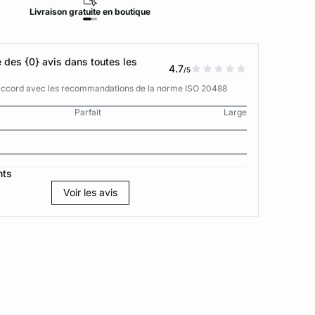
Livraison
gratuite
en boutique
Retour
des {0} avis dans toutes les
4.7
/5
n accord avec les recommandations de la norme ISO 20488
Parfait
Large
nts
Voir les avis