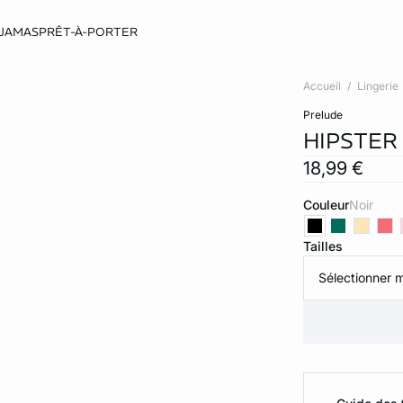
JAMAS
PRÊT-À-PORTER
Accueil
Lingerie
prelude
HIPSTER
18,99 €
Couleur
noir
Tailles
Sélectionner m