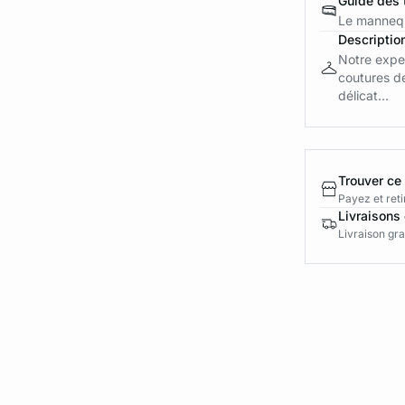
Guide des t
Le mannequ
Descriptio
Notre exper
coutures de
délicat...
Trouver ce
Payez et reti
Livraisons 
Livraison gra