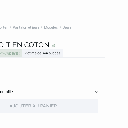
orter
Pantalon et jean
Modèles
Jean
OIT EN COTON
xt
Victime de son succès
a taille
AJOUTER AU PANIER