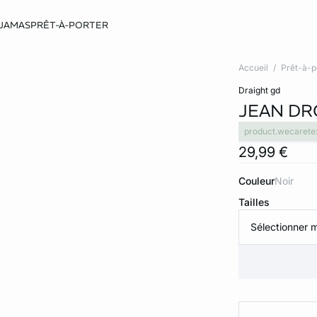
JAMAS
PRÊT-À-PORTER
Accueil
Prêt-à-p
draight gd
JEAN DR
product.wecarete
29,99 €
Couleur
noir
Tailles
Sélectionner m