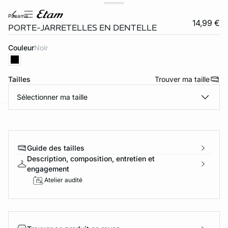
panama
14,99 €
PORTE-JARRETELLES EN DENTELLE
Couleur
noir
Tailles
Trouver ma taille
Sélectionner ma taille
ard
question
Guide des tailles
Description, composition, entretien et
engagement
Atelier audité