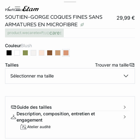
purefit wecare
SOUTIEN-GORGE COQUES FINES SANS
29,99 €
ARMATURES EN MICROFIBRE
product.wecaretext
Couleur
blush
Tailles
Trouver ma taille
ard
question
Sélectionner ma taille
Guide des tailles
Description, composition, entretien et
engagement
Atelier audité