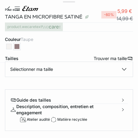
pure eclat
5,99 €
-60%
TANGA EN MICROFIBRE SATINÉ
14,99 €
product.wecaretext
Couleur
taupe
Tailles
Trouver ma taille
Sélectionner ma taille
ard
question
Guide des tailles
Description, composition, entretien et
engagement
Atelier audité
Matière recyclée