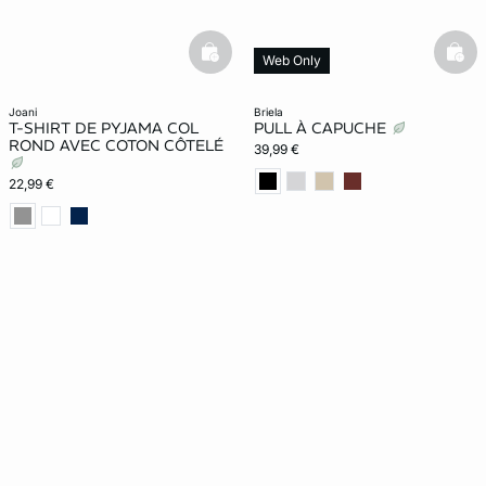
basketfull
bask
Web Only
joani
briela
T-SHIRT DE PYJAMA COL
PULL À CAPUCHE
ROND AVEC COTON CÔTELÉ
39,99 €
22,99 €