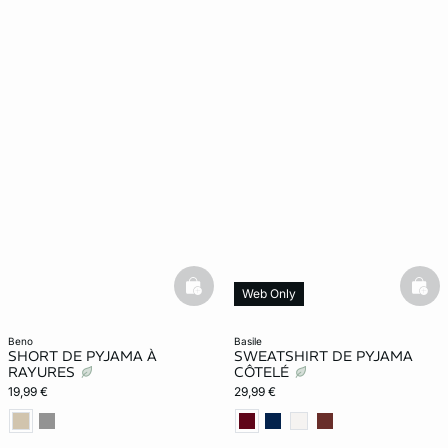
basketfull
bask
Web Only
beno
basile
SHORT DE PYJAMA À
SWEATSHIRT DE PYJAMA
RAYURES
CÔTELÉ
19,99 €
29,99 €