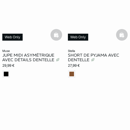
ard
question
basketfull
bask
Web Only
Web Only
muse
stella
JUPE MIDI ASYMÉTRIQUE
SHORT DE PYJAMA AVEC
AVEC DÉTAILS DENTELLE
DENTELLE
29,99 €
27,99 €