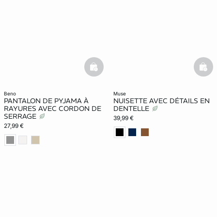
basketfull
bask
beno
muse
PANTALON DE PYJAMA À
NUISETTE AVEC DÉTAILS EN
RAYURES AVEC CORDON DE
DENTELLE
SERRAGE
39,99 €
27,99 €