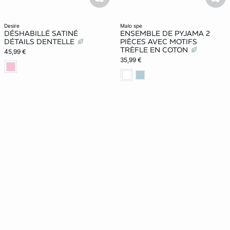
basketfull
bask
desire
malo spe
DÉSHABILLÉ SATINÉ
ENSEMBLE DE PYJAMA 2
DÉTAILS DENTELLE
PIÈCES AVEC MOTIFS
TRÈFLE EN COTON
45,99 €
35,99 €