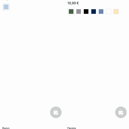
19,99 €
basketfull
bask
beno
desire