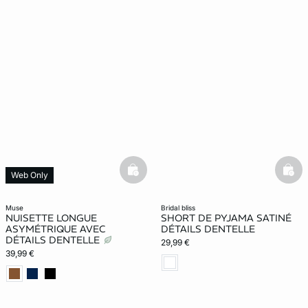
basketfull
bask
Web Only
muse
bridal bliss
NUISETTE LONGUE
SHORT DE PYJAMA SATINÉ
ASYMÉTRIQUE AVEC
DÉTAILS DENTELLE
DÉTAILS DENTELLE
29,99 €
39,99 €