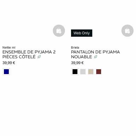
basketfull
bask
Web Only
nettie ml
briela
ENSEMBLE DE PYJAMA 2
PANTALON DE PYJAMA
PIÈCES CÔTELÉ
NOUABLE
39,99 €
39,99 €