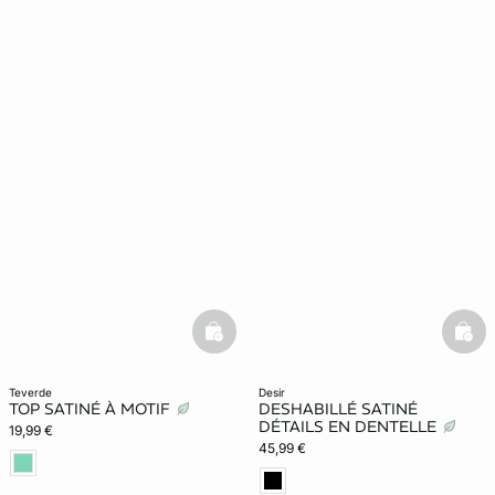
basketfull
bask
teverde
desir
TOP SATINÉ À MOTIF
DESHABILLÉ SATINÉ
DÉTAILS EN DENTELLE
19,99 €
45,99 €