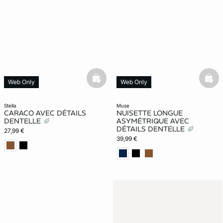
basketfull
bask
Web Only
Web Only
stella
muse
CARACO AVEC DÉTAILS
NUISETTE LONGUE
DENTELLE
ASYMÉTRIQUE AVEC
DÉTAILS DENTELLE
27,99 €
39,99 €