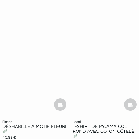
basketfull
bask
fiocco
joani
DÉSHABILLÉ À MOTIF FLEURI
T-SHIRT DE PYJAMA COL
ROND AVEC COTON CÔTELÉ
45,99 €