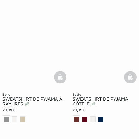
basketfull
bask
beno
basile
SWEATSHIRT DE PYJAMA À
SWEATSHIRT DE PYJAMA
RAYURES
CÔTELÉ
29,99 €
29,99 €