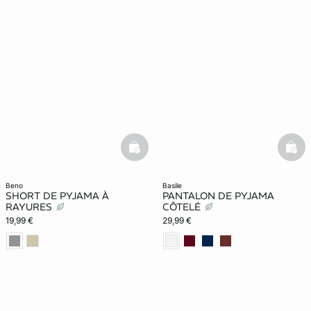
basketfull
bask
beno
basile
SHORT DE PYJAMA À
PANTALON DE PYJAMA
RAYURES
CÔTELÉ
19,99 €
29,99 €