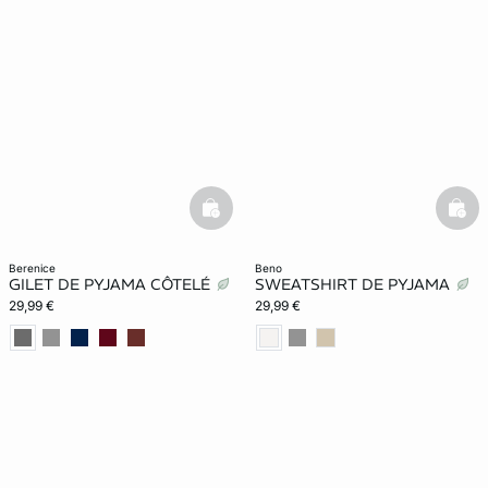
basketfull
bask
berenice
beno
GILET DE PYJAMA CÔTELÉ
SWEATSHIRT DE PYJAMA
29,99 €
29,99 €