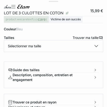
jackie
15,99 €
LOT DE 3 CULOTTES EN COTON
product.wecaretext
Victime de son succès
Couleur
bleu
Tailles
Trouver ma taille
Sélectionner ma taille
ard
question
Guide des tailles
Description, composition, entretien et
engagement
Trouver ce produit en rayon