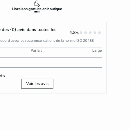
Livraison
gratuite
en boutique
Retour
des {0} avis dans toutes les
4.8
/5
n accord avec les recommandations de la norme ISO 20488
Parfait
Large
nts
Voir les avis