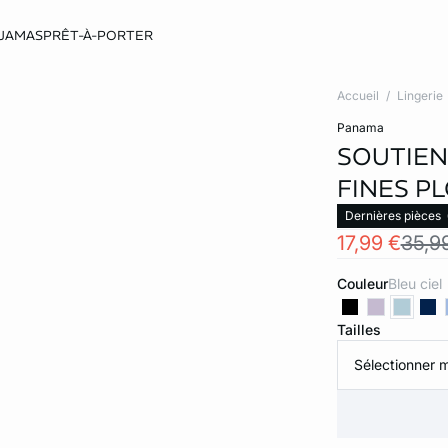
JAMAS
PRÊT-À-PORTER
Accueil
Lingerie
panama
SOUTIEN
FINES P
Dernières pièces
17,99 €
35,9
Couleur
bleu ciel
Tailles
Sélectionner m