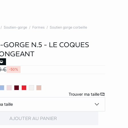
Soutien-gorge
Formes
Soutien gorge corbeille
-GORGE N.5 - LE COQUES
LONGEANT
9 €
-50%
Trouver ma taille
a taille
AJOUTER AU PANIER