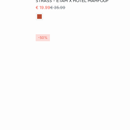
STRASS - ETAM X HÔTEL MAHFOUF
€ 19.99
€ 35.99
-50%