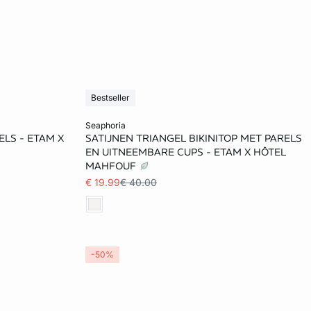
Bestseller
Voeg toe aan het winkelmandje
seaphoria
ELS - ETAM X
SATIJNEN TRIANGEL BIKINITOP MET PARELS
34
36
38
40
EN UITNEEMBARE CUPS - ETAM X HÔTEL
MAHFOUF
€ 19.99
€ 40.00
-50%