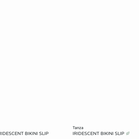
et winkelmandje
Voeg toe aan het winkelmandje
tanza
IDESCENT BIKINI SLIP
IRIDESCENT BIKINI SLIP
34
36
38
32
34
36