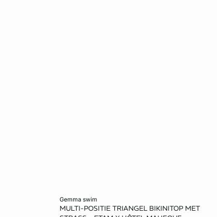
Voeg toe aan het winkelmandje
gemma swim
MULTI-POSITIE TRIANGEL BIKINITOP MET
38
34
36
38
40