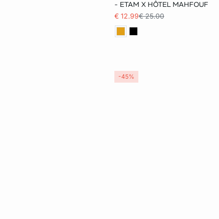
32
34
36
- ETAM X HÔTEL MAHFOUF
€ 12.99
€ 25.00
40
-45%