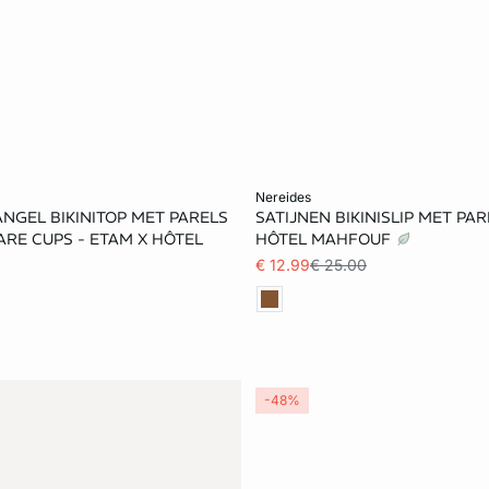
et winkelmandje
Voeg toe aan het winkelmandje
nereides
ANGEL BIKINITOP MET PARELS
SATIJNEN BIKINISLIP MET PAR
36
38
40
32
34
36
RE CUPS - ETAM X HÔTEL
HÔTEL MAHFOUF
€ 12.99
€ 25.00
-48%