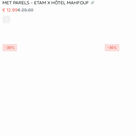
32
34
36
40
MET PARELS - ETAM X HÔTEL MAHFOUF
€ 12.99
€ 25.00
-38%
-36%