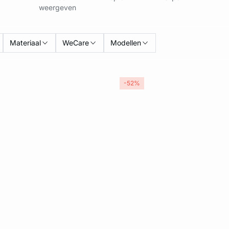
weergeven
Materiaal
WeCare
Modellen
-52%