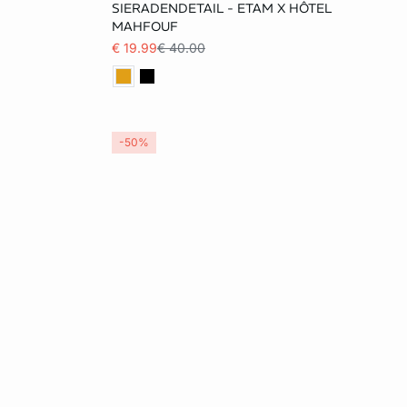
38
34
36
38
40
SIERADENDETAIL - ETAM X HÔTEL
MAHFOUF
42
€ 19.99
€ 40.00
-50%