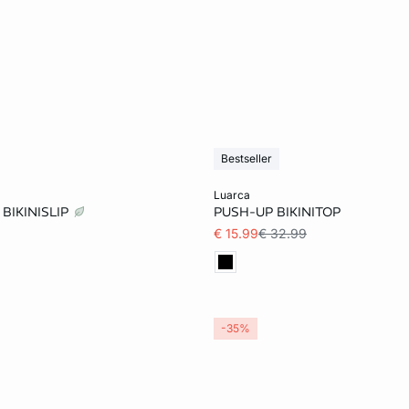
Bestseller
et winkelmandje
Voeg toe aan het winkelmandje
luarca
BIKINISLIP
PUSH-UP BIKINITOP
XL
38
40
€ 15.99
€ 32.99
-35%