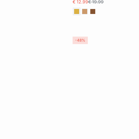
€ 12.99
€ 19.99
-48%