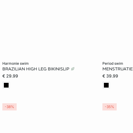
Voeg toe aan het winkelmandje
Voeg toe aan h
harmonie swim
period swim
BRAZILIAN HIGH LEG BIKINISLIP
MENSTRUATIE 
34
36
38
40
L
€ 29.99
€ 39.99
-38%
-35%