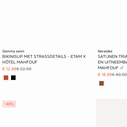
Voeg toe aan het winkelmandje
Voeg toe aan h
gemma swim
nereides
BIKINISLIP MET STRASSDETAILS - ETAM X
SATIJNEN TRI
34
36
38
34
HÔTEL MAHFOUF
EN UITNEEMBA
MAHFOUF
€ 12.99
€ 22.99
€ 19.99
€ 40.00
-48%