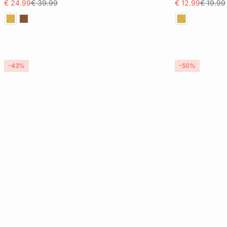
€ 24.99
€ 39.99
€ 12.99
€ 19.99
70C
75C
80C
40
-43%
-50%