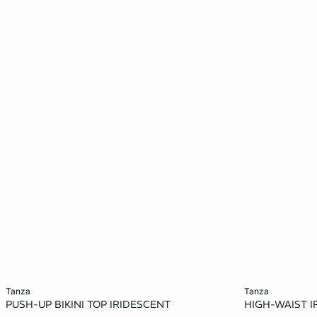
Voeg toe aan het winkelmandje
Voeg toe aan h
tanza
tanza
PUSH-UP BIKINI TOP IRIDESCENT
HIGH-WAIST IR
70A
75A
80A
80B
32