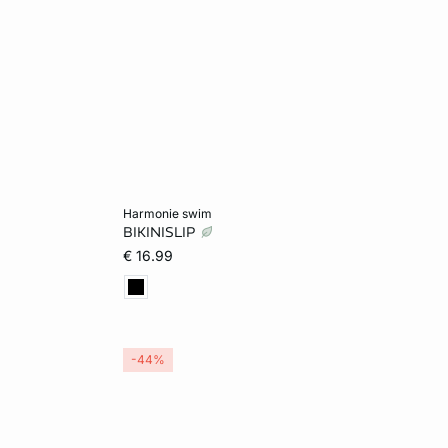
Voeg toe aan het winkelmandje
harmonie swim
BIKINISLIP
32
34
€ 16.99
-44%