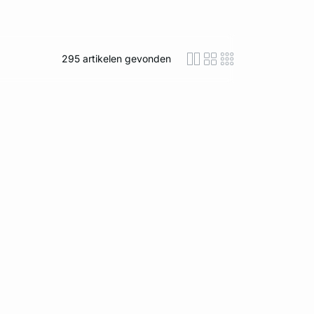
295
artikelen gevonden
icon-layout-detaile
icon-layout-class
icon-layout-m