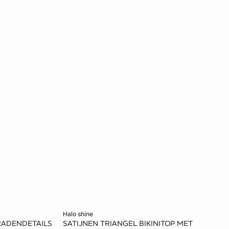
Voeg toe aan het winkelmandje
halo shine
ERADENDETAILS
SATIJNEN TRIANGEL BIKINITOP MET