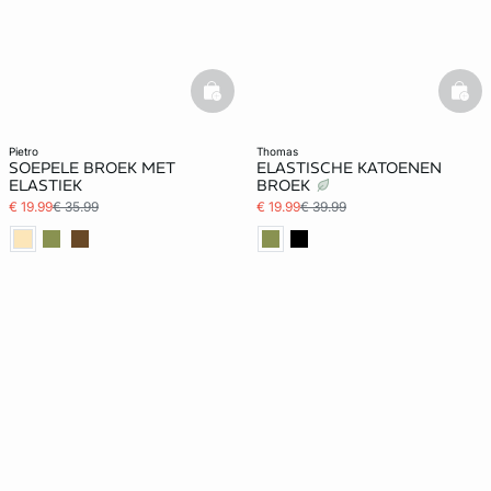
basketfull
bask
pietro
thomas
SOEPELE BROEK MET
ELASTISCHE KATOENEN
ELASTIEK
BROEK
€ 19.99
€ 35.99
€ 19.99
€ 39.99