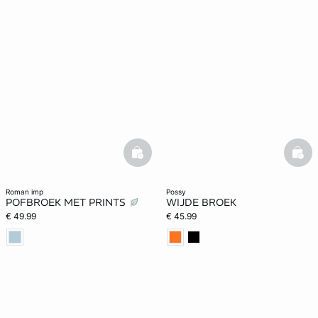
basketfull
bask
roman imp
possy
POFBROEK MET PRINTS
WIJDE BROEK
€ 49.99
€ 45.99