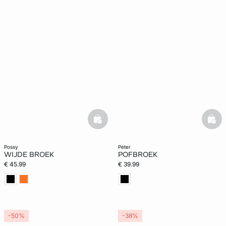
basketfull
bask
possy
peter
WIJDE BROEK
POFBROEK
€ 45.99
€ 39.99
-50%
-38%