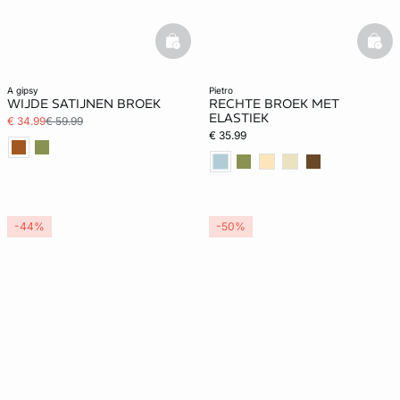
basketfull
bask
a gipsy
pietro
WIJDE SATIJNEN BROEK
RECHTE BROEK MET
ELASTIEK
€ 34.99
€ 59.99
€ 35.99
-44%
-50%