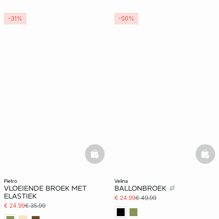
-31%
-50%
basketfull
bask
pietro
velina
VLOEIENDE BROEK MET
BALLONBROEK
ELASTIEK
€ 24.99
€ 49.99
€ 24.99
€ 35.99