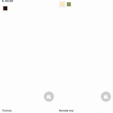
€ 49.99
basketfull
bask
thomas
romelie imp