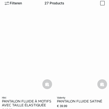
Filteren
27
Products
i
ard
question
basketfull
bask
hini
valenty
PANTALON FLUIDE À MOTIFS
PANTALON FLUIDE SATINÉ
AVEC TAILLE ÉLASTIQUÉE
€ 39.99