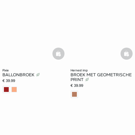
basketfull
bask
pixie
hernest imp
BALLONBROEK
BROEK MET GEOMETRISCHE
PRINT
€ 39.99
€ 39.99