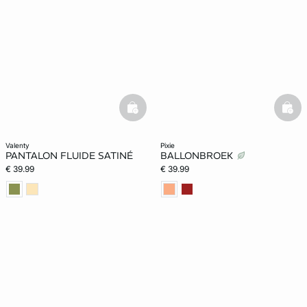
basketfull
bask
valenty
pixie
PANTALON FLUIDE SATINÉ
BALLONBROEK
€ 39.99
€ 39.99