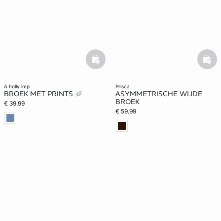
basketfull
bask
a holly imp
prisca
BROEK MET PRINTS
ASYMMETRISCHE WIJDE
BROEK
€ 39.99
€ 59.99