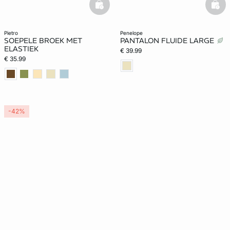
basketfull
bask
pietro
penelope
SOEPELE BROEK MET
PANTALON FLUIDE LARGE
ELASTIEK
€ 39.99
€ 35.99
-42%