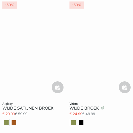
-50%
-50%
basketfull
bask
a gipsy
velina
WIJDE SATIJNEN BROEK
WIJDE BROEK
€ 29.99
€ 59.99
€ 24.99
€ 49.99