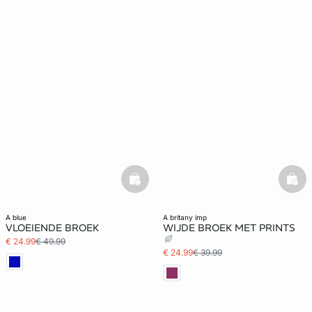
basketfull
bask
a blue
a britany imp
VLOEIENDE BROEK
WIJDE BROEK MET PRINTS
€ 24.99
€ 49.99
€ 24.99
€ 39.99