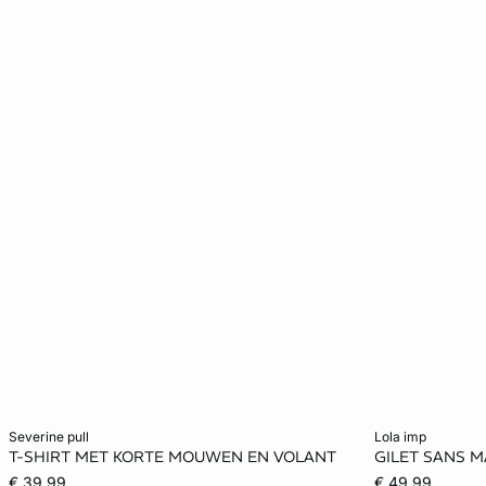
Voeg toe aan het winkelmandje
Voeg toe aan h
severine pull
lola imp
T-SHIRT MET KORTE MOUWEN EN VOLANT
GILET SANS 
XS
S
M
L
XS
€ 39.99
€ 49.99