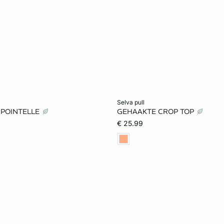
et winkelmandje
Voeg toe aan het winkelmandje
selva pull
 POINTELLE
GEHAAKTE CROP TOP
S
M
L
XS
S
M
€ 25.99
XL