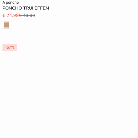
a poncho
PONCHO TRUI EFFEN
S
M
L
€ 24.99
€ 49.99
-57%