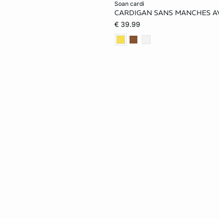
soan cardi
CARDIGAN SANS MANCHES A
XS
S
M
€ 39.99
XL