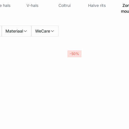
 hals
V-hals
Coltrui
Halve rits
Zon
mou
Materiaal
WeCare
-50%