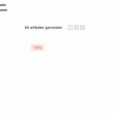
der
wen
44
artikelen gevonden
icon-layout-detaile
icon-layout-class
icon-layout-m
-50%