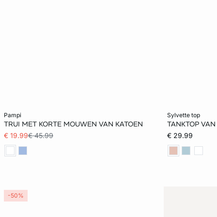
Voeg toe aan het winkelmandje
Voeg toe aan h
pampi
sylvette top
TRUI MET KORTE MOUWEN VAN KATOEN
TANKTOP VAN
S
M
L
XL
XS
€ 19.99
€ 45.99
€ 29.99
XL
-50%