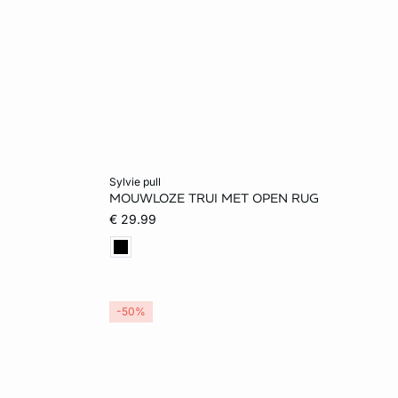
Voeg toe aan het winkelmandje
sylvie pull
MOUWLOZE TRUI MET OPEN RUG
L
S
M
L
XL
€ 29.99
-50%