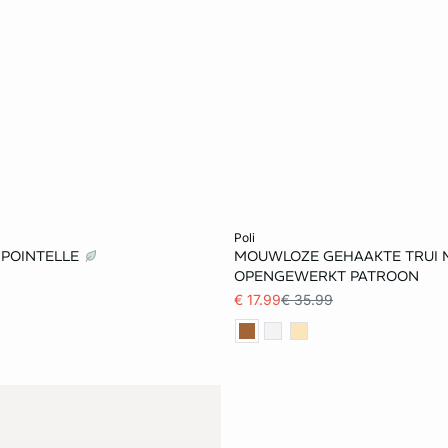
et winkelmandje
Voeg toe aan het winkelmandje
poli
 POINTELLE
MOUWLOZE GEHAAKTE TRUI 
S
M
L
XS
S
M
OPENGEWERKT PATROON
€ 17.99
€ 35.99