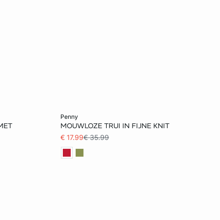
Voeg toe aan het winkelmandje
penny
MET
MOUWLOZE TRUI IN FIJNE KNIT
S
M
XL
€ 17.99
€ 35.99