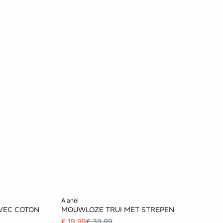
Voeg toe aan het winkelmandje
a anel
VEC COTON
MOUWLOZE TRUI MET STREPEN
L
XS
S
M
L
€ 19.99
€ 39.99