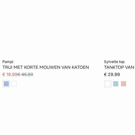
Voeg toe aan het winkelmandje
Voeg toe aan h
pampi
sylvette top
TRUI MET KORTE MOUWEN VAN KATOEN
TANKTOP VAN
XS
S
M
L
XS
€ 19.99
€ 45.99
€ 29.99
XL
XL