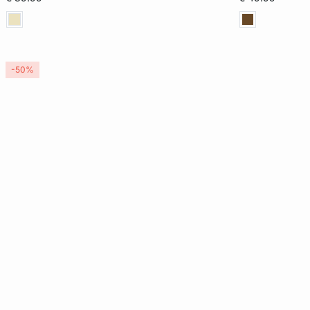
XL
XL
-50%