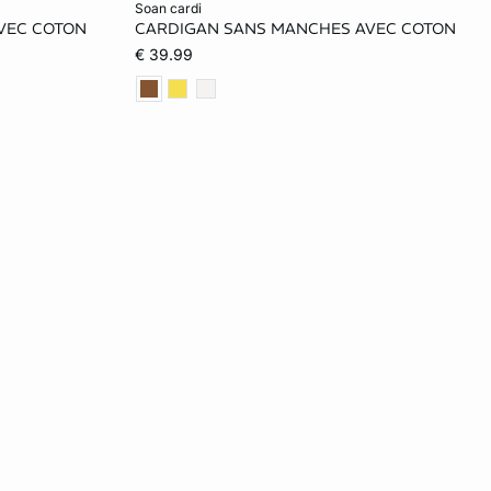
soan cardi
VEC COTON
CARDIGAN SANS MANCHES AVEC COTON
L
XS
S
M
L
€ 39.99
XL