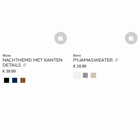
basketfull
bask
muse
beno
NACHTHEMD MET KANTEN
PYJAMASWEATER
DETAILS
€ 29.99
€ 39.99