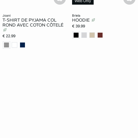
basketfull
bask
Web Only
joani
briela
T-SHIRT DE PYJAMA COL
HOODIE
ROND AVEC COTON CÔTELÉ
€ 39.99
€ 22.99