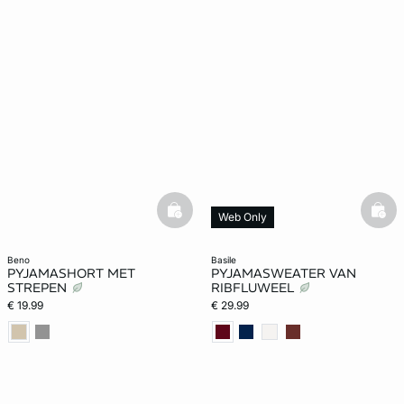
basketfull
bask
Web Only
beno
basile
PYJAMASHORT MET
PYJAMASWEATER VAN
STREPEN
RIBFLUWEEL
€ 19.99
€ 29.99