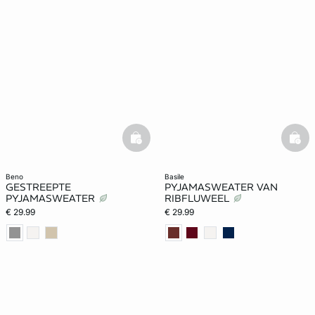
basketfull
bask
beno
basile
GESTREEPTE
PYJAMASWEATER VAN
PYJAMASWEATER
RIBFLUWEEL
€ 29.99
€ 29.99