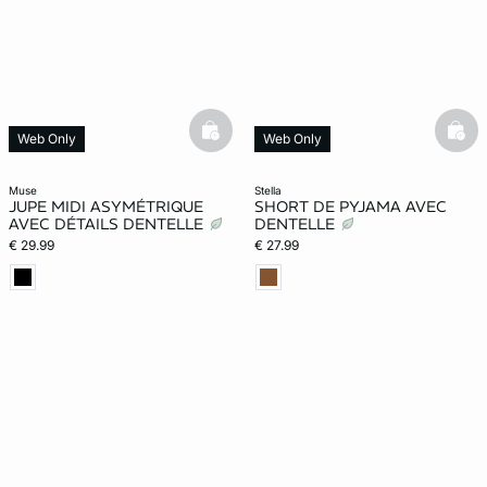
ard
question
basketfull
bask
Web Only
Web Only
muse
stella
JUPE MIDI ASYMÉTRIQUE
SHORT DE PYJAMA AVEC
AVEC DÉTAILS DENTELLE
DENTELLE
€ 29.99
€ 27.99