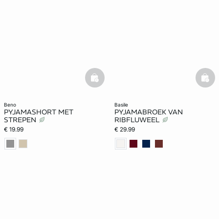
basketfull
bask
beno
basile
PYJAMASHORT MET
PYJAMABROEK VAN
STREPEN
RIBFLUWEEL
€ 19.99
€ 29.99