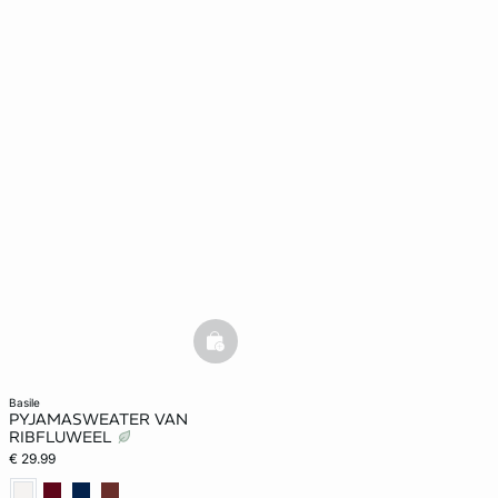
basketfull
basile
PYJAMASWEATER VAN
RIBFLUWEEL
€ 29.99