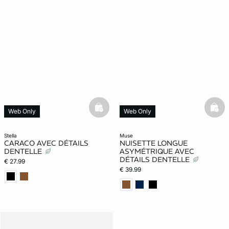
basketfull
bask
Web Only
Web Only
stella
muse
CARACO AVEC DÉTAILS
NUISETTE LONGUE
DENTELLE
ASYMÉTRIQUE AVEC
DÉTAILS DENTELLE
€ 27.99
€ 39.99