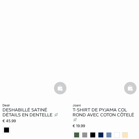
basketfull
bask
desir
joani
DESHABILLÉ SATINÉ
T-SHIRT DE PYJAMA COL
DÉTAILS EN DENTELLE
ROND AVEC COTON CÔTELÉ
€ 45.99
€ 19.99