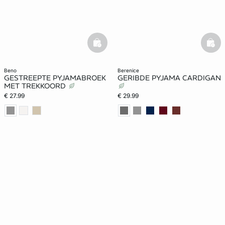
basketfull
bask
beno
berenice
GESTREEPTE PYJAMABROEK
GERIBDE PYJAMA CARDIGAN
MET TREKKOORD
€ 27.99
€ 29.99