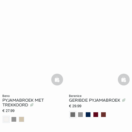
basketfull
bask
beno
berenice
PYJAMABROEK MET
GERIBDE PYJAMABROEK
TREKKOORD
€ 29.99
€ 27.99