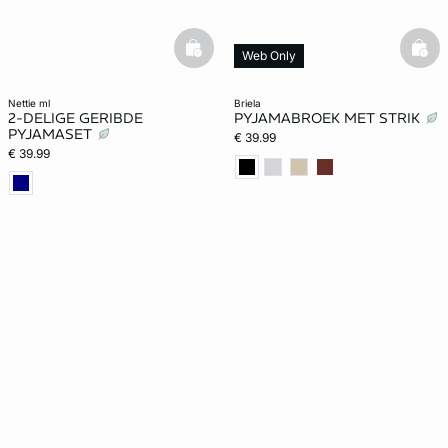
basketfull
bask
Web Only
nettie ml
briela
2-DELIGE GERIBDE
PYJAMABROEK MET STRIK
PYJAMASET
€ 39.99
€ 39.99