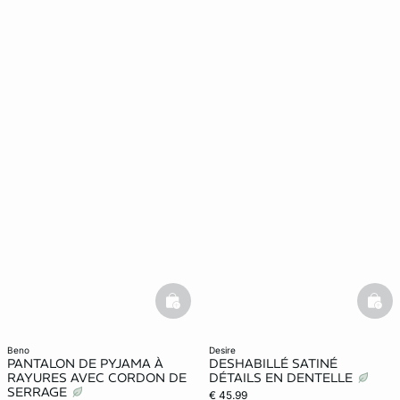
basketfull
bask
beno
desire
PANTALON DE PYJAMA À
DESHABILLÉ SATINÉ
RAYURES AVEC CORDON DE
DÉTAILS EN DENTELLE
SERRAGE
€ 45.99