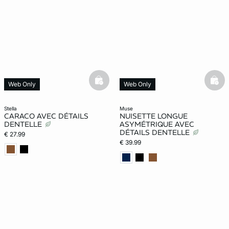
basketfull
bask
Web Only
Web Only
stella
muse
CARACO AVEC DÉTAILS
NUISETTE LONGUE
DENTELLE
ASYMÉTRIQUE AVEC
DÉTAILS DENTELLE
€ 27.99
€ 39.99