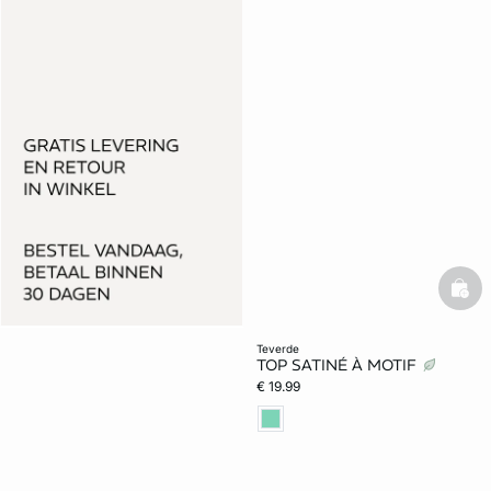
bask
teverde
TOP SATINÉ À MOTIF
€ 19.99