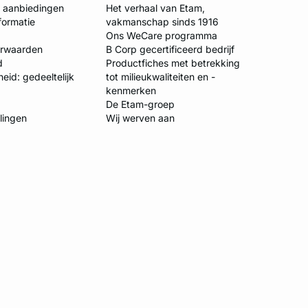
e aanbiedingen
Het verhaal van Etam,
formatie
vakmanschap sinds 1916
Ons WeCare programma
orwaarden
B Corp gecertificeerd bedrijf
d
Productfiches met betrekking
eid: gedeeltelijk
tot milieukwaliteiten en -
kenmerken
De Etam-groep
llingen
Wij werven aan