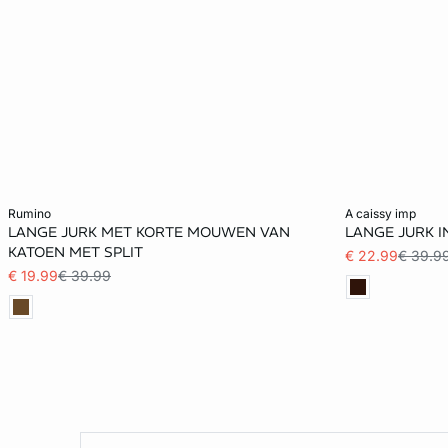
Voeg toe aan het winkelmandje
Voeg toe aan h
rumino
a caissy imp
LANGE JURK MET KORTE MOUWEN VAN
LANGE JURK I
L
XS
KATOEN MET SPLIT
€ 22.99
€ 39.9
€ 19.99
€ 39.99
XL