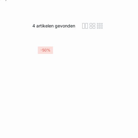
4
artikelen gevonden
icon-layout-detaile
icon-layout-class
icon-layout-m
-50%