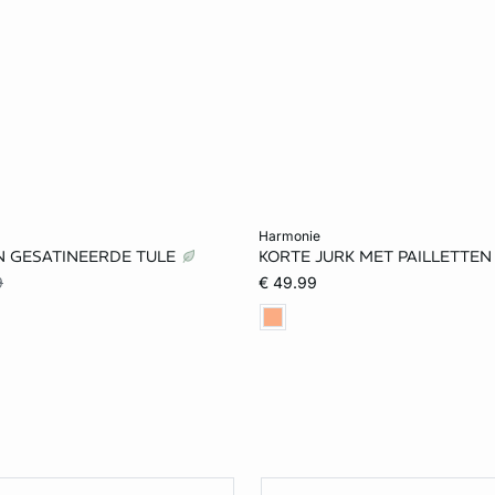
et winkelmandje
Voeg toe aan het winkelmandje
harmonie
N GESATINEERDE TULE
KORTE JURK MET PAILLETTEN
S
M
L
XS
S
M
9
€ 49.99