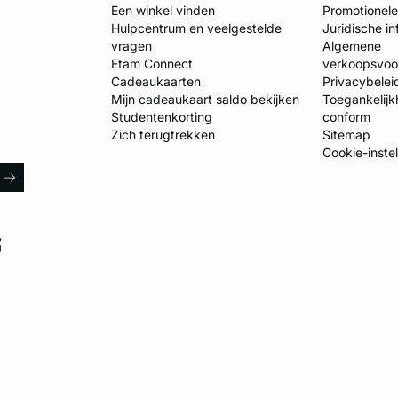
Een winkel vinden
Promotionel
Hulpcentrum en veelgestelde
Juridische in
vragen
Algemene
Etam Connect
verkoopsvo
Cadeaukaarten
Privacybelei
Mijn cadeaukaart saldo bekijken
Toegankelijkh
Studentenkorting
conform
Zich terugtrekken
Sitemap
Cookie-inste
l
arrow
,
U