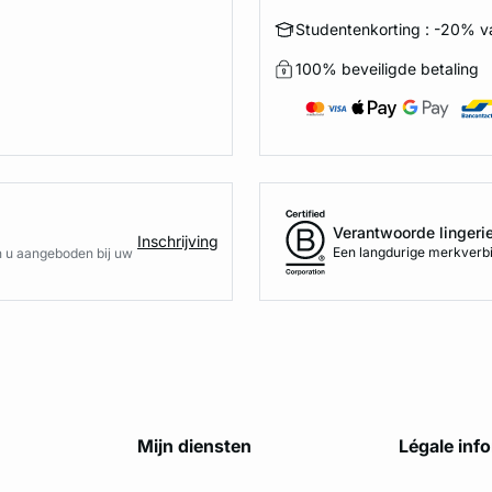
Studentenkorting : -20% va
100% beveiligde betaling
Verantwoorde lingeri
Inschrijving
Een langdurige merkverbi
n u aangeboden bij uw
Mijn diensten
Légale inf