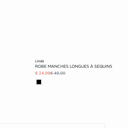
Voeg toe aan het winkelmandje
linda
ROBE MANCHES LONGUES À SEQUINS
L
XL
€ 24.99
€ 49.99