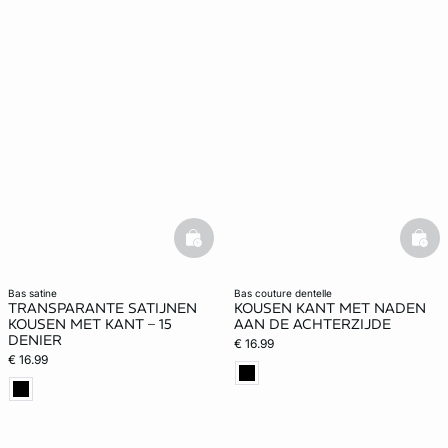
ard
question
basketfull
bask
bas satine
bas couture dentelle
TRANSPARANTE SATIJNEN
KOUSEN KANT MET NADEN
KOUSEN MET KANT – 15
AAN DE ACHTERZIJDE
DENIER
€ 16.99
€ 16.99