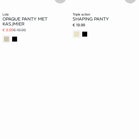
lola
triple action
OPAQUE PANTY MET
SHAPING PANTY
KASJMIER
€ 19.99
€ 9.99
€ 19.99