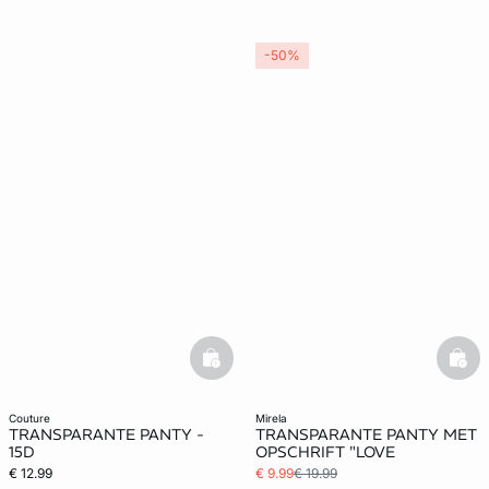
-50%
basketfull
bask
couture
mirela
TRANSPARANTE PANTY -
TRANSPARANTE PANTY MET
15D
OPSCHRIFT "LOVE
€ 12.99
€ 9.99
€ 19.99