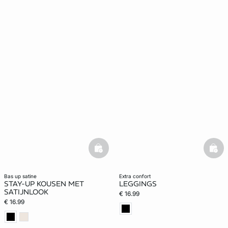
basketfull
bask
bas up satine
extra confort
STAY-UP KOUSEN MET
LEGGINGS
SATIJNLOOK
€ 16.99
€ 16.99