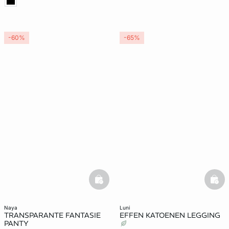
-60%
-65%
basketfull
bask
naya
luni
TRANSPARANTE FANTASIE
EFFEN KATOENEN LEGGING
PANTY