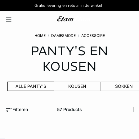
-30% op de figuurcorrigerende lingerie
De mooie slipjes : 5 voor €39,99
Kleine prijzen : vanaf €5,99
Gratis levering en retour in de winkel
Ontdek de selectie
Ontdek de selectie
Pure Perfect
HOME
DAMESMODE
ACCESSOIRE
PANTY'S EN
KOUSEN
ALLE PANTY'S
KOUSEN
SOKKEN
Filteren
57
Products
i