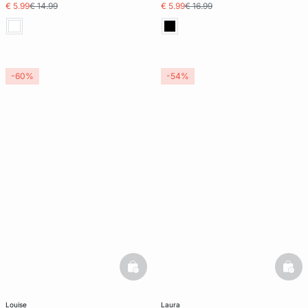
€ 5.99
€ 14.99
€ 5.99
€ 16.99
-60%
-54%
basketfull
bask
louise
laura