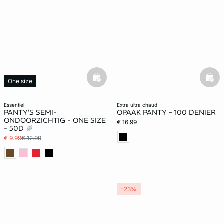
basketfull
bask
One size
essentiel
extra ultra chaud
PANTY'S SEMI-
OPAAK PANTY – 100 DENIER
ONDOORZICHTIG - ONE SIZE
€ 16.99
- 50D
€ 9.99
€ 12.99
-23%