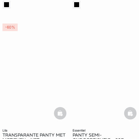
-60%
basketfull
bask
lila
essentiel
TRANSPARANTE PANTY MET
PANTY SEMI-