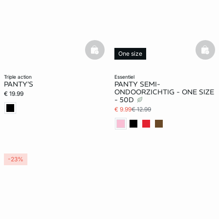
basketfull
bask
One size
triple action
essentiel
PANTY'S
PANTY SEMI-
ONDOORZICHTIG - ONE SIZE
€ 19.99
- 50D
€ 9.99
€ 12.99
-23%