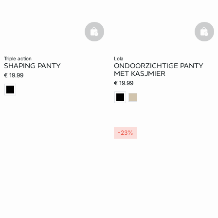
basketfull
bask
triple action
lola
SHAPING PANTY
ONDOORZICHTIGE PANTY
MET KASJMIER
€ 19.99
€ 19.99
-23%