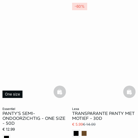
-60%
basketfull
bask
One size
essentiel
lexa
PANTY'S SEMI-
TRANSPARANTE PANTY MET
ONDOORZICHTIG - ONE SIZE
MOTIEF - 30D
- 50D
€ 5.99
€ 14.99
€ 12.99