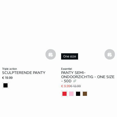
basketfull
bask
One size
triple action
essentiel
SCULPTERENDE PANTY
PANTY SEMI-
ONDOORZICHTIG - ONE SIZE
€ 19.99
- 50D
€ 9.99
€ 12.99