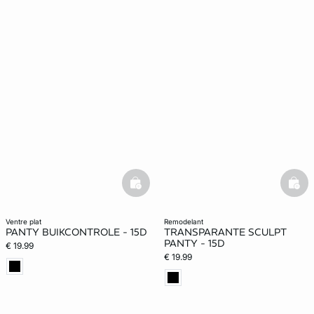
basketfull
bask
ventre plat
remodelant
PANTY BUIKCONTROLE - 15D
TRANSPARANTE SCULPT
PANTY - 15D
€ 19.99
€ 19.99