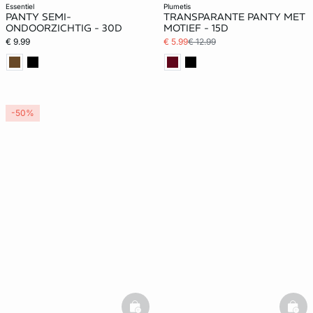
essentiel
plumetis
PANTY SEMI-
TRANSPARANTE PANTY MET
ONDOORZICHTIG - 30D
MOTIEF - 15D
€ 9.99
€ 5.99
€ 12.99
-50%
basketfull
bask