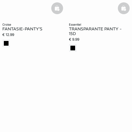
basketfull
bask
croise
essentiel
FANTASIE-PANTY'S
TRANSPARANTE PANTY -
15D
€ 12.99
€ 9.99