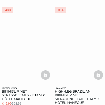
-43%
-36%
basketfull
bask
gemma swim
halo swim
BIKINISLIP MET
HIGH-LEG BRAZILIAN
STRASSDETAILS - ETAM X
BIKINISLIP MET
HÔTEL MAHFOUF
SIERADENDETAIL - ETAM X
HÔTEL MAHFOUF
€ 12.99
€ 22.99