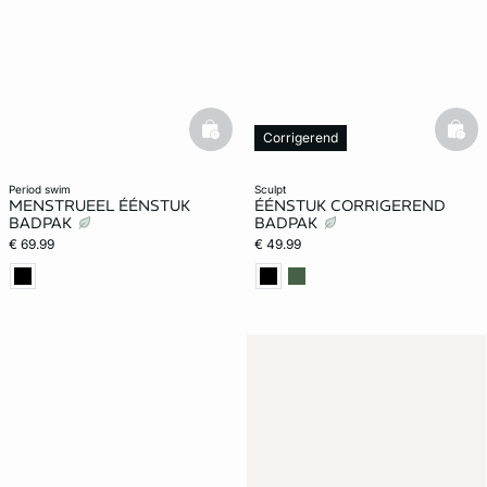
basketfull
bask
Corrigerend
period swim
sculpt
MENSTRUEEL ÉÉNSTUK
ÉÉNSTUK CORRIGEREND
BADPAK
BADPAK
€ 69.99
€ 49.99