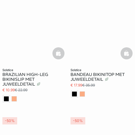
basketfull
bask
solstice
solstice
BRAZILIAN HIGH-LEG
BANDEAU BIKINITOP MET
BIKINISLIP MET
JUWEELDETAIL
JUWEELDETAIL
€ 17.99
€ 35.99
€ 10.99
€ 22.99
-50%
-50%