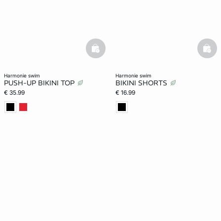
basketfull
bask
harmonie swim
harmonie swim
PUSH-UP BIKINI TOP
BIKINI SHORTS
€ 35.99
€ 16.99