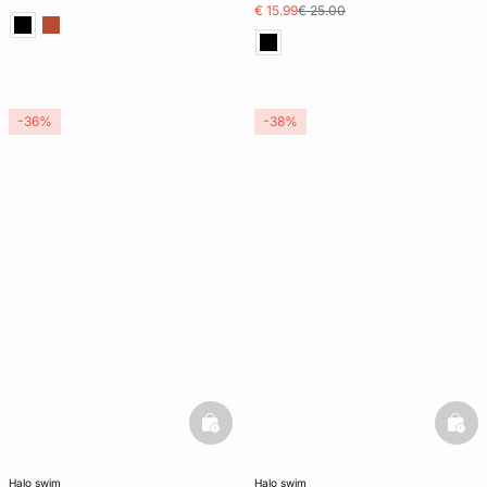
€ 15.99
€ 25.00
-36%
-38%
basketfull
bask
halo swim
halo swim