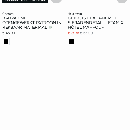
basketfull
bask
onesize
halo swim
BADPAK MET
GEKRUIST BADPAK MET
OPENGEWERKT PATROON IN
SIERADENDETAIL - ETAM X
REKBAAR MATERIAAL
HÔTEL MAHFOUF
€ 45.99
€ 39.99
€ 65.00