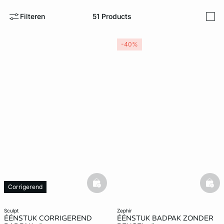
Filteren
51
Products
i
ard
question
-40%
basketfull
bask
Corrigerend
Bestseller
sculpt
zephir
ÉÉNSTUK CORRIGEREND
ÉÉNSTUK BADPAK ZONDER