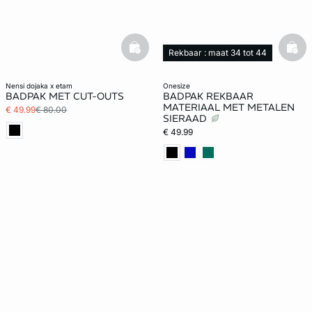
basketfull
bask
Rekbaar : maat 34 tot 44
nensi dojaka x etam
onesize
BADPAK MET CUT-OUTS
BADPAK REKBAAR
MATERIAAL MET METALEN
€ 49.99
€ 80.00
SIERAAD
€ 49.99