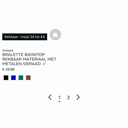
basketfull
Rekbaar : maat 34 tot 44
onesize
BRALETTE BIKINITOP
REKBAAR MATERIAAL MET
METALEN SIERAAD
€ 29.99
1
2