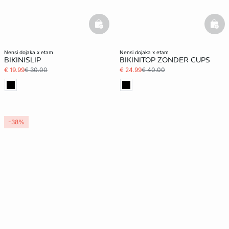
basketfull
bask
nensi dojaka x etam
nensi dojaka x etam
BIKINISLIP
BIKINITOP ZONDER CUPS
€ 19.99
€ 30.00
€ 24.99
€ 40.00
-38%