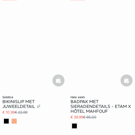
basketfull
bask
solstice
halo swim
BIKINISLIP MET
BADPAK MET
JUWEELDETAIL
SIERADENDETAILS - ETAM X
HÔTEL MAHFOUF
€ 10.99
€ 22.99
€ 39.99
€ 65.00