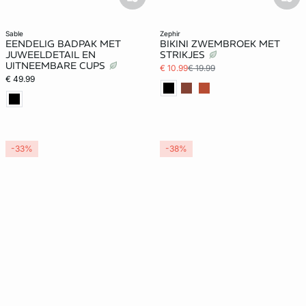
basketfull
bask
sable
zephir
EENDELIG BADPAK MET
BIKINI ZWEMBROEK MET
JUWEELDETAIL EN
STRIKJES
UITNEEMBARE CUPS
€ 10.99
€ 19.99
€ 49.99
-33%
-38%