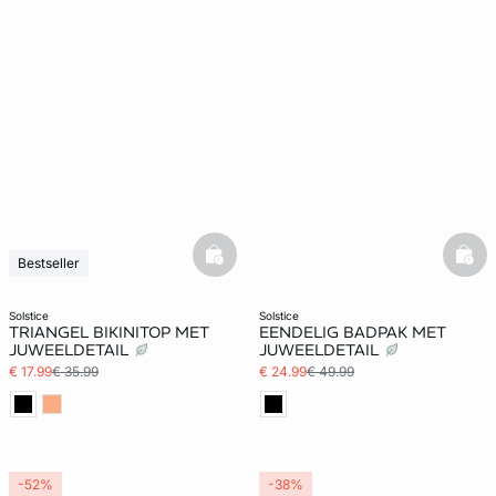
basketfull
bask
Bestseller
solstice
solstice
TRIANGEL BIKINITOP MET
EENDELIG BADPAK MET
JUWEELDETAIL
JUWEELDETAIL
€ 17.99
€ 35.99
€ 24.99
€ 49.99
-52%
-38%