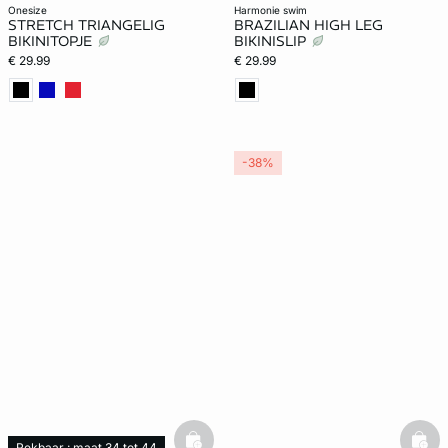
onesize
harmonie swim
STRETCH TRIANGELIG
BRAZILIAN HIGH LEG
BIKINITOPJE
BIKINISLIP
€ 29.99
€ 29.99
-38%
Rekbaar : maat 34 tot 44