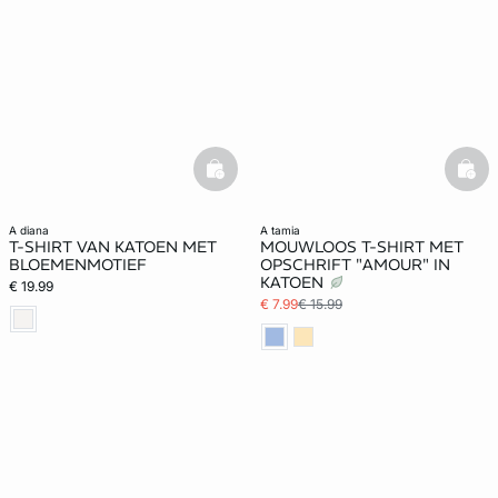
basketfull
bask
a diana
a tamia
T-SHIRT VAN KATOEN MET
MOUWLOOS T-SHIRT MET
BLOEMENMOTIEF
OPSCHRIFT "AMOUR" IN
KATOEN
€ 19.99
€ 7.99
€ 15.99