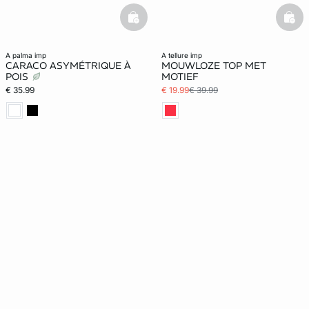
basketfull
bask
a palma imp
a tellure imp
CARACO ASYMÉTRIQUE À
MOUWLOZE TOP MET
POIS
MOTIEF
€ 35.99
€ 19.99
€ 39.99