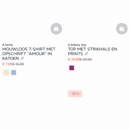
basketfull
bask
a tamia
a britany imp
MOUWLOOS T-SHIRT MET
TOP MET STRIKHALS EN
OPSCHRIFT "AMOUR" IN
PRINTS
KATOEN
€ 19.99
€ 29.99
€ 7.99
€ 15.99
-50%