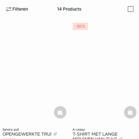
Filteren
14
Products
i
ard
question
-50%
basketfull
bask
samira pull
a caissy
OPENGEWERKTE TRUI
T-SHIRT MET LANGE