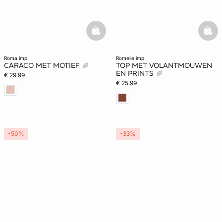
basketfull
bask
roma imp
romelie imp
CARACO MET MOTIEF
TOP MET VOLANTMOUWEN
EN PRINTS
€ 29.99
€ 25.99
-50%
-33%