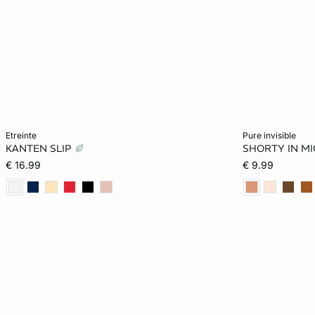
Voeg toe aan het winkelmandje
Voeg toe aan h
etreinte
pure invisible
KANTEN SLIP
SHORTY IN M
34
36
38
40
XS
€ 16.99
€ 9.99
42
44
XL