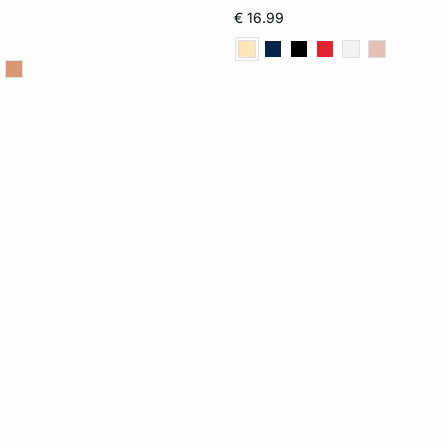
75A
80A
70B
34
36
38
€ 16.99
80B
70C
75C
42
70D
75D
80D