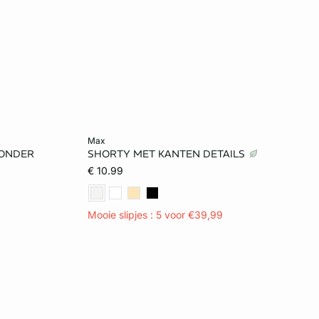
Voeg toe aan het winkelmandje
max
ZONDER
SHORTY MET KANTEN DETAILS
80B
XS
S
M
L
€ 10.99
70D
XL
Mooie slipjes : 5 voor €39,99
70E