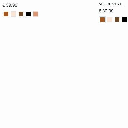
70B
75B
80B
70C
70A
MICROVEZEL
€ 39.99
€ 39.99
75C
80C
85C
70D
75B
75D
80D
85D
90D
80C
70E
75E
80E
85E
85D
90E