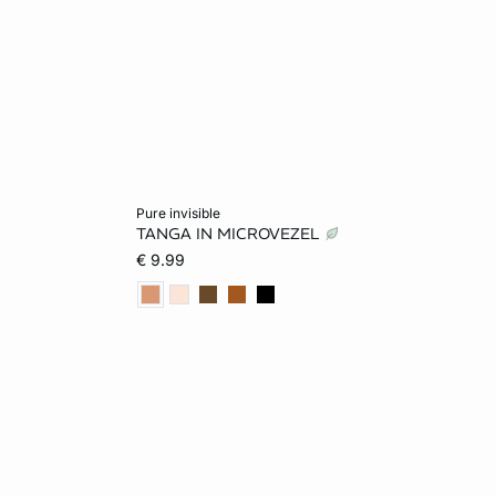
Voeg toe aan het winkelmandje
pure invisible
TANGA IN MICROVEZEL
40
XS
S
M
L
€ 9.99
XL