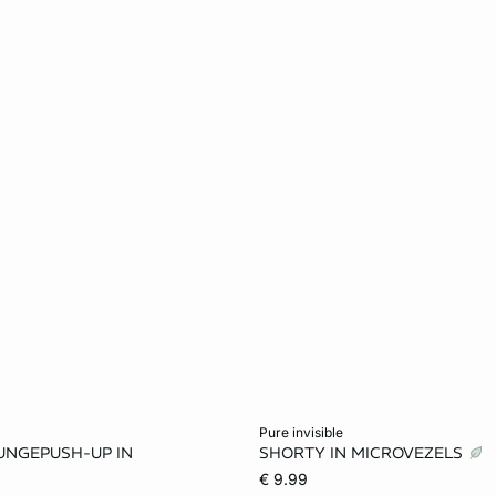
et winkelmandje
Voeg toe aan het winkelmandje
pure invisible
LUNGEPUSH-UP IN
SHORTY IN MICROVEZELS
75A
80A
70B
XS
S
M
€ 9.99