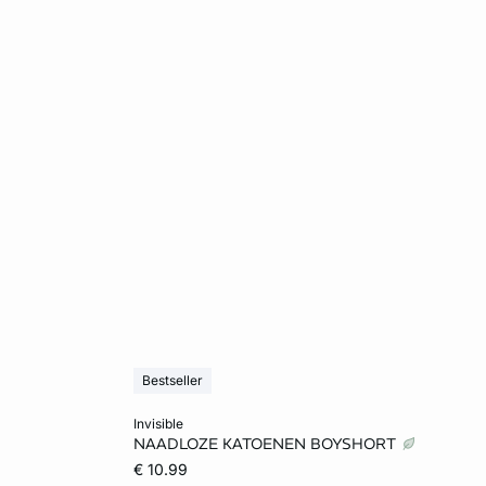
Bestseller
Voeg toe aan het winkelmandje
invisible
NAADLOZE KATOENEN BOYSHORT
XL
XS
S
M
L
€ 10.99