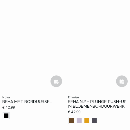
basketfull
bask
nova
envolee
BEHA MET BORDUURSEL
BEHA N.2 - PLUNGE PUSH-UP
IN BLOEMENBORDUURWERK
€ 42.99
€ 42.99