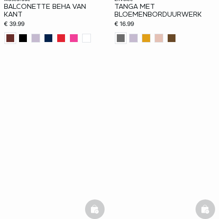
BALCONETTE BEHA VAN
TANGA MET
KANT
BLOEMENBORDUURWERK
€ 39.99
€ 16.99
basketfull
bask