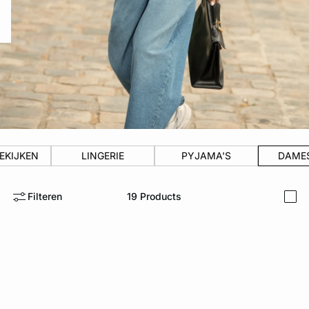
ard
question
EKIJKEN
LINGERIE
PYJAMA'S
DAME
Filteren
19
Products
i