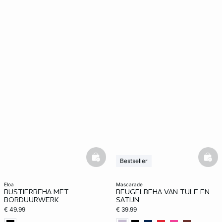
basketfull
bask
Bestseller
eloa
mascarade
BUSTIERBEHA MET
BEUGELBEHA VAN TULE EN
BORDUURWERK
SATIJN
€ 49.99
€ 39.99