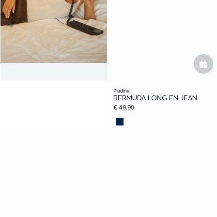
bask
piadina
BERMUDA LONG EN JEAN
€ 49.99