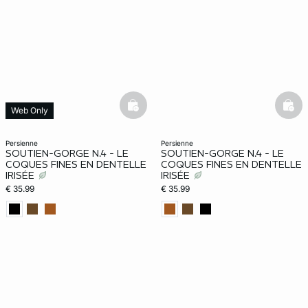
basketfull
bask
Web Only
persienne
persienne
SOUTIEN-GORGE N.4 - LE
SOUTIEN-GORGE N.4 - LE
COQUES FINES EN DENTELLE
COQUES FINES EN DENTELLE
IRISÉE
IRISÉE
€ 35.99
€ 35.99