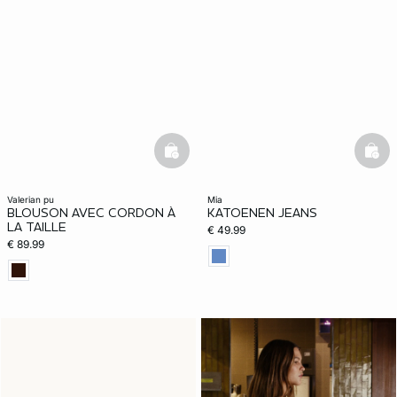
basketfull
bask
valerian pu
mia
BLOUSON AVEC CORDON À
KATOENEN JEANS
LA TAILLE
€ 49.99
€ 89.99